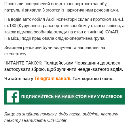
Провівши поверхневий огляд транспортного засобу,
патрульні виявили 3 згортки із наркотичними речовинами.
На водія автомобіля Audi інспектори склали протокол за ч.1
ст.130 (Курування транспортним засобом у стані сп'яніння, а
також відмова особи від огляду на стан сп'яніння) КУпАП.
На місці події працювала слідчо-оперативна група.
Знайдені речовини були вилучені та направлені на
експертизу.
ЧИТАЙТЕ ТАКОЖ:
Поліцейським Черкащини довелося
застосувати зброю, щоб зупинити неадекватного водія.
Читайте нас у
Telegram-каналі
. Там коротко і ясно.
Якщо ви знайшли помилку, будь ласка, виділіть частину
тексту і натисніть Ctrl+Enter