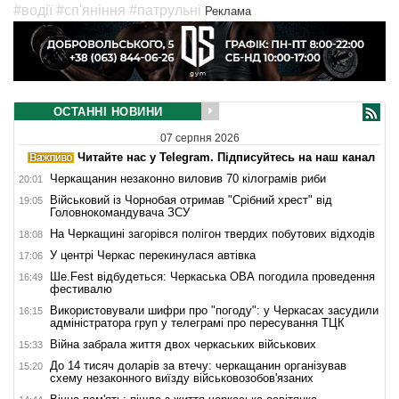
#водії
#сп'яніння
#патрульні
Реклама
ОСТАННІ НОВИНИ
07 серпня 2026
Читайте нас у Telegram. Підписуйтесь на наш канал
Черкащанин незаконно виловив 70 кілограмів риби
20:01
Військовий із Чорнобая отримав "Срібний хрест" від
19:05
Головнокомандувача ЗСУ
На Черкащині загорівся полігон твердих побутових відходів
18:08
У центрі Черкас перекинулася автівка
17:06
Ше.Fest відбудеться: Черкаська ОВА погодила проведення
16:49
фестивалю
Використовували шифри про "погоду": у Черкасах засудили
16:15
адміністратора груп у телеграмі про пересування ТЦК
Війна забрала життя двох черкаських військових
15:33
До 14 тисяч доларів за втечу: черкащанин організував
15:20
схему незаконного виїзду військовозобов'язаних