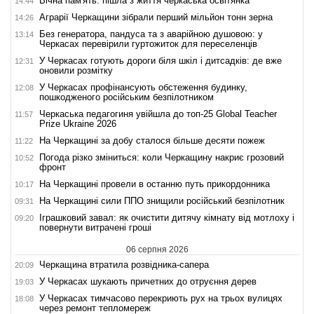
Вічна пам'ять: пішла з життя черкаська освітянка
14:44
Аграрії Черкащини зібрали перший мільйон тонн зерна
14:26
Без генератора, пандуса та з аварійною душовою: у
13:14
Черкасах перевірили гуртожиток для переселенців
У Черкасах готують дороги біля шкіл і дитсадків: де вже
12:31
оновили розмітку
У Черкасах профінансують обстеження будинку,
12:08
пошкодженого російським безпілотником
Черкаська педагогиня увійшла до топ-25 Global Teacher
11:57
Prize Ukraine 2026
На Черкащині за добу сталося більше десяти пожеж
11:22
Погода різко зміниться: коли Черкащину накриє грозовий
10:52
фронт
На Черкащині провели в останню путь прикордонника
10:17
На Черкащині сили ППО знищили російський безпілотник
09:31
Іграшковий завал: як очистити дитячу кімнату від мотлоху і
09:20
повернути витрачені гроші
06 серпня 2026
Черкащина втратила розвідника-сапера
20:09
У Черкасах шукають причетних до отруєння дерев
19:03
У Черкасах тимчасово перекриють рух на трьох вулицях
18:08
через ремонт тепломереж