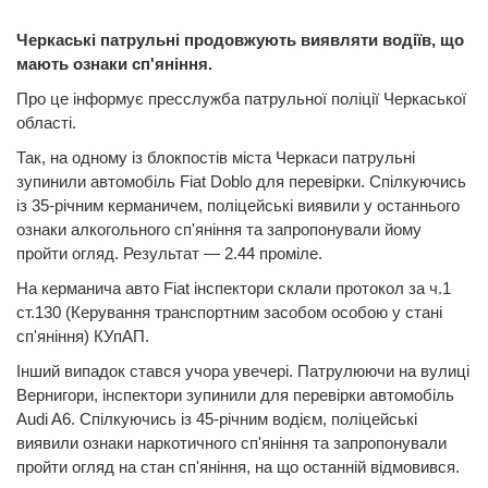
Черкаські патрульні продовжують виявляти водіїв, що
мають ознаки сп'яніння.
Про це інформує пресслужба патрульної поліції Черкаської
області.
Так, на одному із блокпостів міста Черкаси патрульні
зупинили автомобіль Fiat Doblo для перевірки. Спілкуючись
із 35-річним керманичем, поліцейські виявили у останнього
ознаки алкогольного сп'яніння та запропонували йому
пройти огляд. Результат — 2.44 проміле.
На керманича авто Fiat інспектори склали протокол за ч.1
ст.130 (Керування транспортним засобом особою у стані
сп'яніння) КУпАП.
Інший випадок стався учора увечері. Патрулюючи на вулиці
Вернигори, інспектори зупинили для перевірки автомобіль
Audi A6. Спілкуючись із 45-річним водієм, поліцейські
виявили ознаки наркотичного сп'яніння та запропонували
пройти огляд на стан сп'яніння, на що останній відмовився.