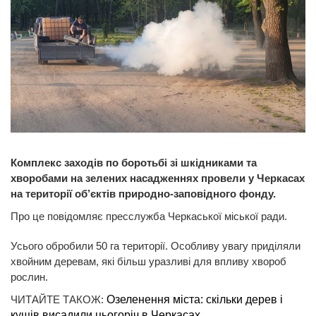
Комплекс заходів по боротьбі зі шкідниками та
хворобами на зелених насадженнях провели у Черкасах
на території об’єктів природно-заповідного фонду.
Про це повідомляє пресслужба Черкаської міської ради.
Усього обробили 50 га території. Особливу увагу приділяли
хвойним деревам, які більш уразливі для впливу хвороб
рослин.
ЧИТАЙТЕ ТАКОЖ:
Озеленення міста: скільки дерев і
кущів висадили цьогоріч в Черкасах.