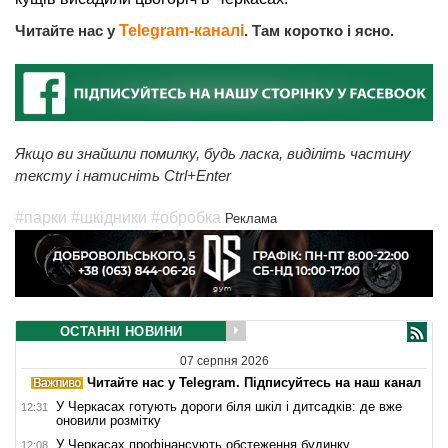
Читайте нас у
Telegram-каналі
. Там коротко і ясно.
Якщо ви знайшли помилку, будь ласка, виділіть частину
тексту і натисніть Ctrl+Enter
#парки
#шкідники
#обробка
Реклама
ОСТАННІ НОВИНИ
07 серпня 2026
Читайте нас у Telegram. Підписуйтесь на наш канал
У Черкасах готують дороги біля шкіл і дитсадків: де вже
12:31
оновили розмітку
У Черкасах профінансують обстеження будинку,
12:08