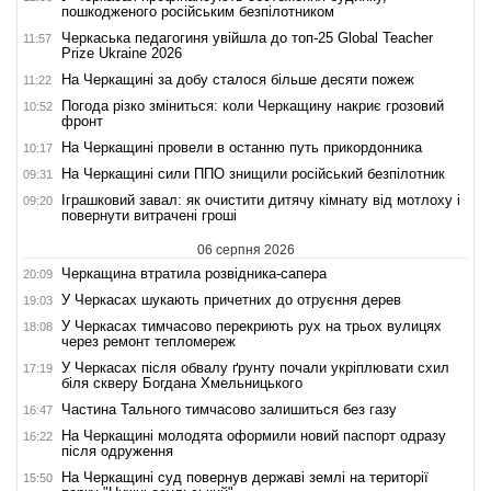
пошкодженого російським безпілотником
Черкаська педагогиня увійшла до топ-25 Global Teacher
11:57
Prize Ukraine 2026
На Черкащині за добу сталося більше десяти пожеж
11:22
Погода різко зміниться: коли Черкащину накриє грозовий
10:52
фронт
На Черкащині провели в останню путь прикордонника
10:17
На Черкащині сили ППО знищили російський безпілотник
09:31
Іграшковий завал: як очистити дитячу кімнату від мотлоху і
09:20
повернути витрачені гроші
06 серпня 2026
Черкащина втратила розвідника-сапера
20:09
У Черкасах шукають причетних до отруєння дерев
19:03
У Черкасах тимчасово перекриють рух на трьох вулицях
18:08
через ремонт тепломереж
У Черкасах після обвалу ґрунту почали укріплювати схил
17:19
біля скверу Богдана Хмельницького
Частина Тального тимчасово залишиться без газу
16:47
На Черкащині молодята оформили новий паспорт одразу
16:22
після одруження
На Черкащині суд повернув державі землі на території
15:50