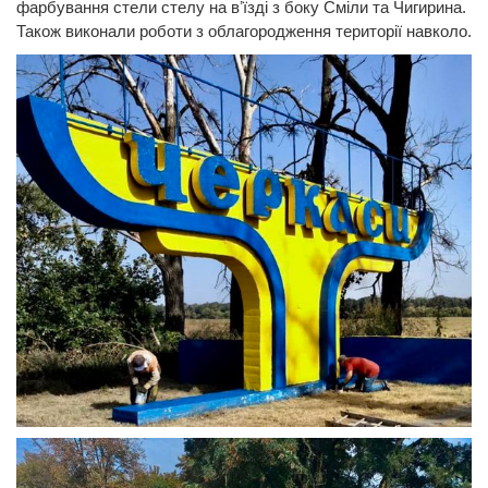
фарбування стели стелу на вʼїзді з боку Сміли та Чигирина.
Також виконали роботи з облагородження території навколо.