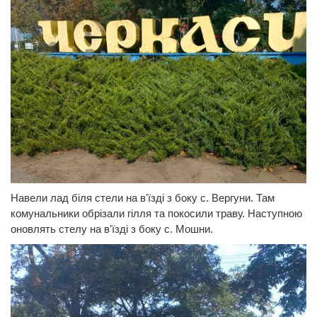
Навели лад біля стели на вʼїзді з боку с. Вергуни. Там
комунальники обрізали гілля та покосили траву. Наступною
оновлять стелу на вʼїзді з боку с. Мошни.