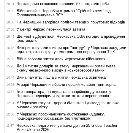
Черкащанин незаконно виловив 70 кілограмів риби
20:01
Військовий із Чорнобая отримав "Срібний хрест" від
19:05
Головнокомандувача ЗСУ
На Черкащині загорівся полігон твердих побутових відходів
18:08
У центрі Черкас перекинулася автівка
17:06
Ше.Fest відбудеться: Черкаська ОВА погодила проведення
16:49
фестивалю
Використовували шифри про "погоду": у Черкасах засудили
16:15
адміністратора груп у телеграмі про пересування ТЦК
Війна забрала життя двох черкаських військових
15:33
До 14 тисяч доларів за втечу: черкащанин організував
15:20
схему незаконного виїзду військовозобов'язаних
Вічна пам'ять: пішла з життя черкаська освітянка
14:44
Аграрії Черкащини зібрали перший мільйон тонн зерна
14:26
Без генератора, пандуса та з аварійною душовою: у
13:14
Черкасах перевірили гуртожиток для переселенців
У Черкасах готують дороги біля шкіл і дитсадків: де вже
12:31
оновили розмітку
У Черкасах профінансують обстеження будинку,
12:08
пошкодженого російським безпілотником
Черкаська педагогиня увійшла до топ-25 Global Teacher
11:57
Prize Ukraine 2026