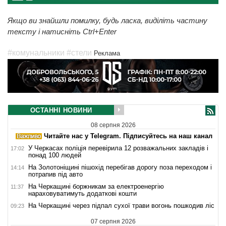
Якщо ви знайшли помилку, будь ласка, виділіть частину
тексту і натисніть Ctrl+Enter
#комунальники
#стели
Реклама
ОСТАННІ НОВИНИ
08 серпня 2026
Читайте нас у Telegram. Підписуйтесь на наш канал
У Черкасах поліція перевірила 12 розважальних закладів і
17:02
понад 100 людей
На Золотоніщині пішохід перебігав дорогу поза переходом і
14:14
потрапив під авто
На Черкащині боржникам за електроенергію
11:37
нараховуватимуть додаткові кошти
На Черкащині через підпал сухої трави вогонь пошкодив ліс
09:23
07 серпня 2026