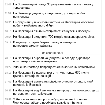
На Золотоніщині понад 30 рятувальників гасять пожежу
12:07
торфовища
На Звенигородщині доглядальник до смерті побив
11:59
пенсіонера
Омбудсман: у військовій частині на Черкащині жорстоко
10:58
побили мобілізованого бійця
На Черкащині п'яний мотоцикліст зіткнувся з мопедом
10:13
На Черкащині вилучили 700 метрів браконьєрських сіток
09:54
В одному із парків Черкас знову пошкодили
09:11
попереджувальну табличку
05 серпня 2026
На Черкащині обрали кандидата на посаду директора
20:15
психоневрологічного інтернату
Уманська громада попрощається із загиблим захисником
19:22
На Черкащині з підрядника стягнуть понад 670 тисяч
18:17
гривень штрафних санкцій
На Черкащині врятували рідкісного чорного грифа, який
17:09
прилетів із Болгарії
На Черкащині водій легковика не пропустив мотоцикл: двох
16:38
потерпілих госпіталізували
У Черкасах петиція проти забудови зеленої зони на
15:57
Чорновола набрала необхідну кількість підписів