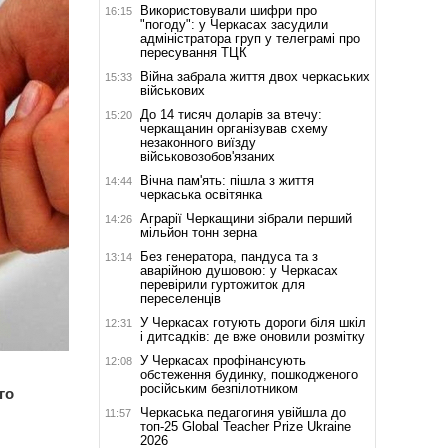
Використовували шифри про
16:15
"погоду": у Черкасах засудили
адміністратора груп у телеграмі про
пересування ТЦК
Війна забрала життя двох черкаських
15:33
військових
До 14 тисяч доларів за втечу:
15:20
черкащанин організував схему
незаконного виїзду
військовозобов'язаних
Вічна пам'ять: пішла з життя
14:44
черкаська освітянка
Аграрії Черкащини зібрали перший
14:26
мільйон тонн зерна
Без генератора, пандуса та з
13:14
аварійною душовою: у Черкасах
перевірили гуртожиток для
переселенців
У Черкасах готують дороги біля шкіл
12:31
і дитсадків: де вже оновили розмітку
У Черкасах профінансують
12:08
обстеження будинку, пошкодженого
російським безпілотником
го
Черкаська педагогиня увійшла до
11:57
топ-25 Global Teacher Prize Ukraine
2026