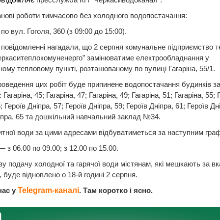
нові роботи тимчасово без холодного водопостачання:
по вул. Гоголя, 360 (з 09:00 до 15:00).
 повідомленні нагадали, що 2 серпня комунальне підприємство 
еркаситеплокомуненерго” замінюватиме електрообладнання у
ому тепловому пункті, розташованому по вулиці Гагаріна, 55/1.
роведення цих робіт буде припинене водопостачання будинків з
Гагаріна, 45; Гагаріна, 47; Гагаріна, 49; Гагаріна, 51; Гагаріна, 55; 
; Героїв Дніпра, 57; Героїв Дніпра, 59; Героїв Дніпра, 61; Героїв Дн
іпра, 65 та дошкільний навчальний заклад №34.
тної води за цими адресами відбуватиметься за наступним граф
 з 06.00 по 09.00; з 12.00 по 15.00.
у подачу холодної та гарячої води містянам, які мешкають за в
 буде відновлено о 18-й годині 2 серпня.
нас у
Telegram-каналі
. Там коротко і ясно.