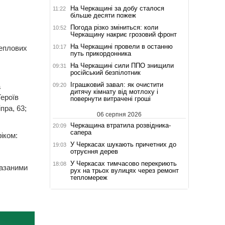
На Черкащині за добу сталося
11:22
більше десяти пожеж
Погода різко зміниться: коли
10:52
Черкащину накриє грозовий фронт
На Черкащині провели в останню
10:17
теплових
путь прикордонника
На Черкащині сили ППО знищили
09:31
російський безпілотник
Іграшковий завал: як очистити
09:20
а
дитячу кімнату від мотлоху і
Героїв
повернути витрачені гроші
іпра, 63;
06 серпня 2026
Черкащина втратила розвідника-
20:09
сапера
іком:
У Черкасах шукають причетних до
19:03
отруєння дерев
У Черкасах тимчасово перекриють
18:08
казаними
рух на трьох вулицях через ремонт
тепломереж