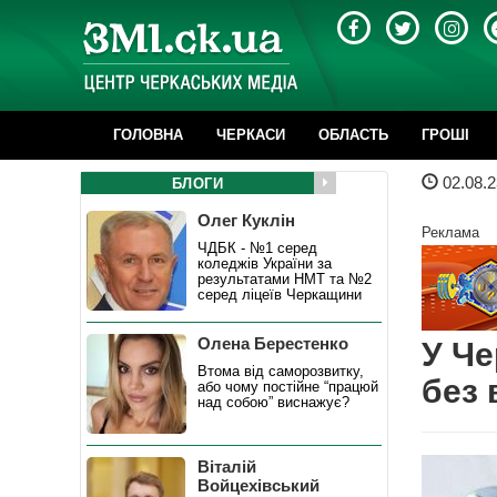
ГОЛОВНА
ЧЕРКАСИ
ОБЛАСТЬ
ГРОШІ
02.08.2
БЛОГИ
Олег Куклін
Реклама
ЧДБК - №1 серед
коледжів України за
результатами НМТ та №2
серед ліцеїв Черкащини
Олена Берестенко
У Че
Втома від саморозвитку,
без 
або чому постійне “працюй
над собою” виснажує?
Віталій
Войцехівський