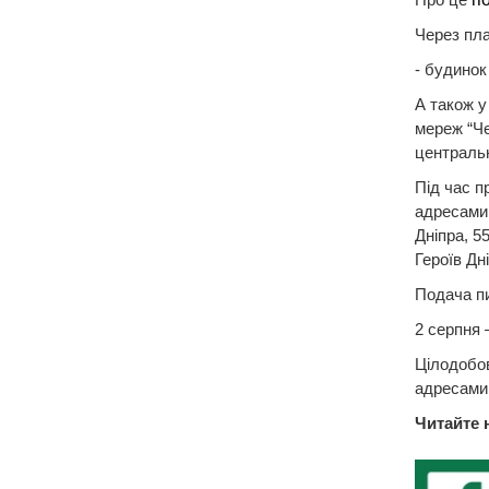
Через пла
- будинок 
А також у
мереж “Ч
центральн
Під час п
адресами: 
Дніпра, 55
Героїв Дн
Подача пи
2 серпня —
Цілодобов
адресами,
Читайте 