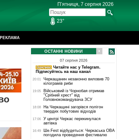
П'ятниця, 7 серпня 2026
23°
РЕКЛАМА
ОСТАННІ НОВИНИ
07 серпня 2026
Читайте нас у Telegram.
Підписуйтесь на наш канал
Черкащанин незаконно виловив 70
20:01
кілограмів риби
Військовий із Чорнобая отримав
19:05
"Срібний хрест" від
во
Головнокомандувача ЗСУ
На Черкащині загорівся полігон
18:08
твердих побутових відходів
У центрі Черкас перекинулася
17:06
автівка
Ше.Fest відбудеться: Черкаська ОВА
16:49
погодила проведення фестивалю