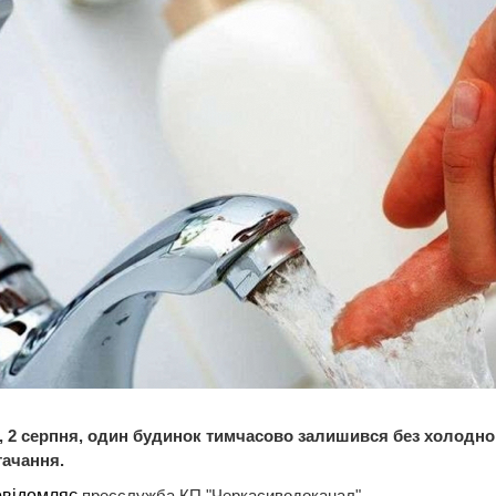
, 2 серпня, один будинок тимчасово залишився без холодно
ачання.
овідомляє
пресслужба КП "Черкасиводоканал".