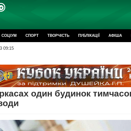
CОЦІУМ
СПОРТ
ТВОРЧІСТЬ
ПУБЛІКАЦІЇ
АФІША
3 09:15
ркасах один будинок тимчасо
води