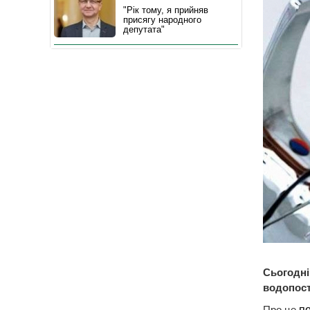
"Рік тому, я прийняв
присягу народного
депутата"
Сьогодні
водопост
Про це
п