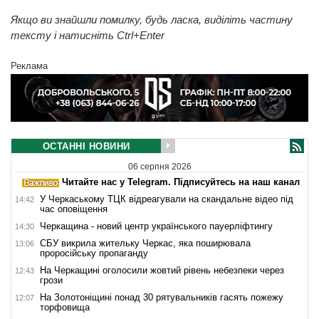
Якщо ви знайшли помилку, будь ласка, виділіть частину
тексту і натисніть Ctrl+Enter
Реклама
ОСТАННІ НОВИНИ
06 серпня 2026
Читайте нас у Telegram. Підписуйтесь на наш канал
У Черкаському ТЦК відреагували на скандальне відео під
14:42
час оповіщення
Черкащина - новий центр українського пауерліфтингу
14:30
СБУ викрила жительку Черкас, яка поширювала
13:06
проросійську пропаганду
На Черкащині оголосили жовтий рівень небезпеки через
12:43
грози
На Золотоніщині понад 30 рятувальників гасять пожежу
12:07
торфовища