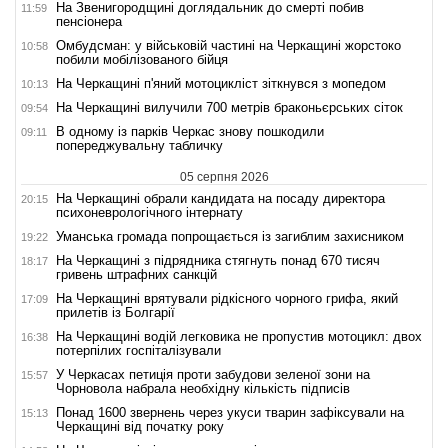
На Звенигородщині доглядальник до смерті побив
11:59
пенсіонера
Омбудсман: у військовій частині на Черкащині жорстоко
10:58
побили мобілізованого бійця
На Черкащині п'яний мотоцикліст зіткнувся з мопедом
10:13
На Черкащині вилучили 700 метрів браконьєрських сіток
09:54
В одному із парків Черкас знову пошкодили
09:11
попереджувальну табличку
05 серпня 2026
На Черкащині обрали кандидата на посаду директора
20:15
психоневрологічного інтернату
Уманська громада попрощається із загиблим захисником
19:22
На Черкащині з підрядника стягнуть понад 670 тисяч
18:17
гривень штрафних санкцій
На Черкащині врятували рідкісного чорного грифа, який
17:09
прилетів із Болгарії
На Черкащині водій легковика не пропустив мотоцикл: двох
16:38
потерпілих госпіталізували
У Черкасах петиція проти забудови зеленої зони на
15:57
Чорновола набрала необхідну кількість підписів
Понад 1600 звернень через укуси тварин зафіксували на
15:13
Черкащині від початку року