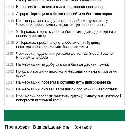
Вічна пам'ять: пішла з життя черкаська освітянка
14:44
Аграрії Черкащини зібрали перший мільйон тонн зерна
14:26
Без генератора, пандуса та з аварійною душовою: у
13:14
Черкасах перевірили гуртожиток для переселенців
У Черкасах готують дороги біля шкіл і дитсадків: де вже
12:31
оновили розмітку
У Черкасах профінансують обстеження будинку,
12:08
пошкодженого російським безпілотником
Черкаська педагогиня увійшла до топ-25 Global Teacher
11:57
Prize Ukraine 2026
На Черкащині за добу сталося більше десяти пожеж
11:22
Погода різко зміниться: коли Черкащину накриє грозовий
10:52
фронт
На Черкащині провели в останню путь прикордонника
10:17
На Черкащині сили ППО знищили російський безпілотник
09:31
Іграшковий завал: як очистити дитячу кімнату від мотлоху і
09:20
повернути витрачені гроші
Про проект
Відповідальність
Контакти