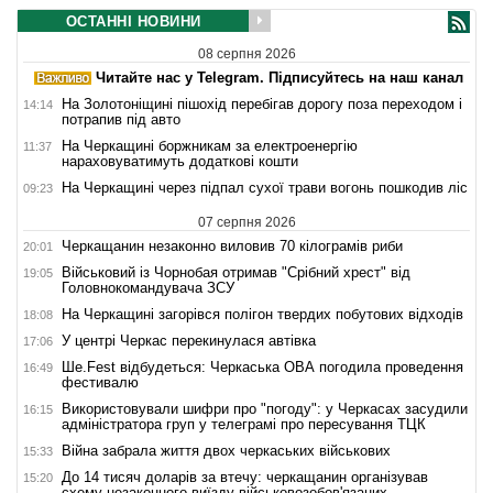
ОСТАННІ НОВИНИ
08 серпня 2026
Читайте нас у Telegram. Підписуйтесь на наш канал
На Золотоніщині пішохід перебігав дорогу поза переходом і
14:14
потрапив під авто
На Черкащині боржникам за електроенергію
11:37
нараховуватимуть додаткові кошти
На Черкащині через підпал сухої трави вогонь пошкодив ліс
09:23
07 серпня 2026
Черкащанин незаконно виловив 70 кілограмів риби
20:01
Військовий із Чорнобая отримав "Срібний хрест" від
19:05
Головнокомандувача ЗСУ
На Черкащині загорівся полігон твердих побутових відходів
18:08
У центрі Черкас перекинулася автівка
17:06
Ше.Fest відбудеться: Черкаська ОВА погодила проведення
16:49
фестивалю
Використовували шифри про "погоду": у Черкасах засудили
16:15
адміністратора груп у телеграмі про пересування ТЦК
Війна забрала життя двох черкаських військових
15:33
До 14 тисяч доларів за втечу: черкащанин організував
15:20
схему незаконного виїзду військовозобов'язаних