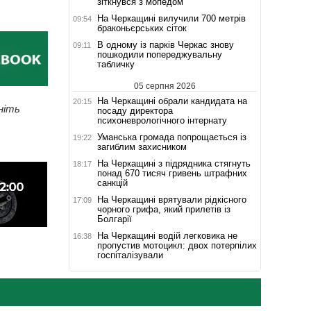
зіткнувся з мопедом
На Черкащині вилучили 700 метрів
09:54
браконьєрських сіток
В одному із парків Черкас знову
09:11
пошкодили попереджувальну
табличку
05 серпня 2026
На Черкащині обрали кандидата на
20:15
ніть
посаду директора
психоневрологічного інтернату
Уманська громада попрощається із
19:22
загиблим захисником
На Черкащині з підрядника стягнуть
18:17
понад 670 тисяч гривень штрафних
санкцій
На Черкащині врятували рідкісного
17:09
чорного грифа, який прилетів із
Болгарії
На Черкащині водій легковика не
16:38
пропустив мотоцикл: двох потерпілих
госпіталізували