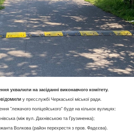
ення ухвалили на засіданні виконавчого комітету.
овідомили
у пресслужбі Черкаської міської ради.
ння "лежачого поліцейського" буде на кількох вулицях:
снівська (між вул. Дахнівською та Грузиненка);
ржанта Волкова (район перехрестя з пров. Фадєєва).