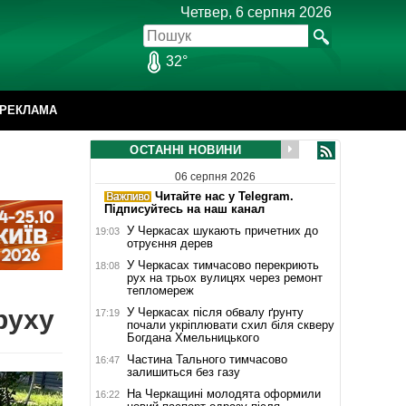
Четвер, 6 серпня 2026
32°
РЕКЛАМА
ОСТАННІ НОВИНИ
06 серпня 2026
Читайте нас у Telegram.
Підписуйтесь на наш канал
У Черкасах шукають причетних до
19:03
отруєння дерев
У Черкасах тимчасово перекриють
18:08
рух на трьох вулицях через ремонт
тепломереж
руху
У Черкасах після обвалу ґрунту
17:19
почали укріплювати схил біля скверу
Богдана Хмельницького
Частина Тального тимчасово
16:47
залишиться без газу
На Черкащині молодята оформили
16:22