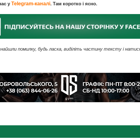
нас у
Telegram-каналі
. Там коротко і ясно.
найшли помилку, будь ласка, виділіть частину тексту і натис