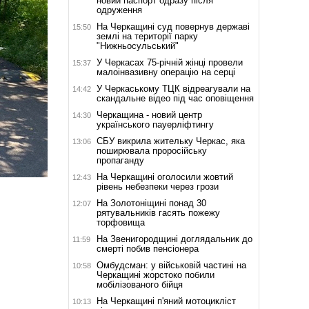
новий паспорт одразу після
одруження
На Черкащині суд повернув державі
15:50
землі на території парку
"Нижньосульський"
У Черкасах 75-річній жінці провели
15:37
малоінвазивну операцію на серці
У Черкаському ТЦК відреагували на
14:42
скандальне відео під час оповіщення
Черкащина - новий центр
14:30
українського пауерліфтингу
СБУ викрила жительку Черкас, яка
13:06
поширювала проросійську
пропаганду
На Черкащині оголосили жовтий
12:43
рівень небезпеки через грози
На Золотоніщині понад 30
12:07
рятувальників гасять пожежу
торфовища
На Звенигородщині доглядальник до
11:59
смерті побив пенсіонера
Омбудсман: у військовій частині на
10:58
Черкащині жорстоко побили
мобілізованого бійця
На Черкащині п'яний мотоцикліст
10:13