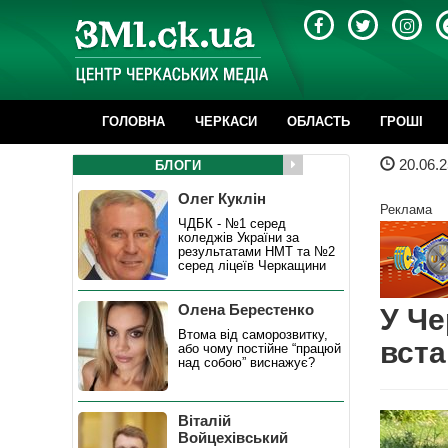
ГОЛОВНА
ЧЕРКАСИ
ОБЛАСТЬ
ГРОШІ
20.06.2
БЛОГИ
Олег Куклін
Реклама
ЧДБК - №1 серед
коледжів України за
результатами НМТ та №2
серед ліцеїв Черкащини
Олена Берестенко
У Че
Втома від саморозвитку,
вста
або чому постійне “працюй
над собою” виснажує?
Віталій
Войцехівський