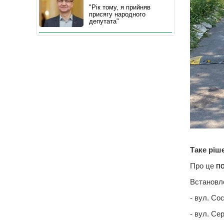
"Рік тому, я прийняв
присягу народного
депутата"
Таке ріш
Про це
п
Встановле
- вул. Со
- вул. Се