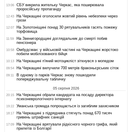
СБУ викрила жительку Черкас, яка поширювала
13:06
проросійську пропаганду
На Черкащині оголосили жовтий рівень небезпеки через
12:43
грози
На Золотоніщині понад 30 рятувальників гасять пожежу
12:07
торфовища
На Звенигородщині доглядальник до смерті побив
11:59
пенсіонера
Омбудсман: у військовій частині на Черкащині жорстоко
10:58
побили мобілізованого бійця
На Черкащині п'яний мотоцикліст зіткнувся з мопедом
10:13
На Черкащині вилучили 700 метрів браконьєрських сіток
09:54
В одному із парків Черкас знову пошкодили
09:11
попереджувальну табличку
05 серпня 2026
На Черкащині обрали кандидата на посаду директора
20:15
психоневрологічного інтернату
Уманська громада попрощається із загиблим захисником
19:22
На Черкащині з підрядника стягнуть понад 670 тисяч
18:17
гривень штрафних санкцій
На Черкащині врятували рідкісного чорного грифа, який
17:09
прилетів із Болгарії