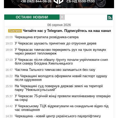
ОСТАННІ НОВИНИ
06 серпня 2026
Читайте нас у Telegram. Підписуйтесь на наш канал
Черкащина втратила розвідника-сапера
20:09
У Черкасах шукають причетних до отруєння дерев
19:03
У Черкасах тимчасово перекриють рух на трьох вулицях
18:08
через ремонт тепломереж
У Черкасах після обвалу ґрунту почали укріплювати схил
17:19
біля скверу Богдана Хмельницького
Частина Тального тимчасово залишиться без газу
16:47
На Черкащині молодята оформили новий паспорт одразу
16:22
після одруження
На Черкащині суд повернув державі землі на території
15:50
парку "Нижньосульський"
У Черкасах 75-річній жінці провели малоінвазивну операцію
15:37
на серці
У Черкаському ТЦК відреагували на скандальне відео під
14:42
час оповіщення
Черкащина - новий центр українського пауерліфтингу
14:30