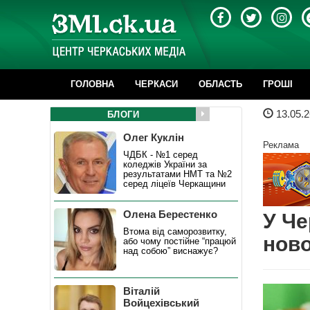
ГОЛОВНА
ЧЕРКАСИ
ОБЛАСТЬ
ГРОШІ
13.05.2
БЛОГИ
Олег Куклін
Реклама
ЧДБК - №1 серед
коледжів України за
результатами НМТ та №2
серед ліцеїв Черкащини
Олена Берестенко
У Че
Втома від саморозвитку,
ново
або чому постійне “працюй
над собою” виснажує?
Віталій
Войцехівський