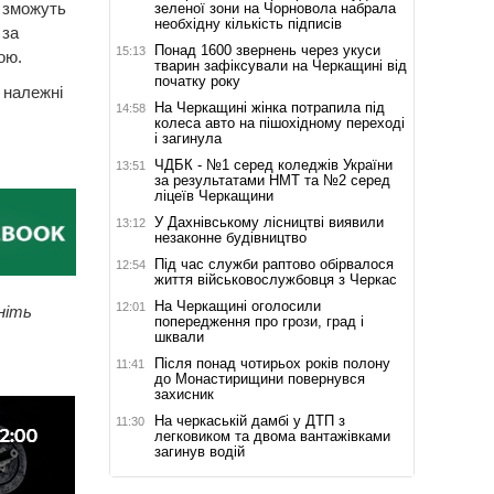
 зможуть
зеленої зони на Чорновола набрала
необхідну кількість підписів
 за
Понад 1600 звернень через укуси
15:13
ою.
тварин зафіксували на Черкащині від
початку року
 належні
На Черкащині жінка потрапила під
14:58
колеса авто на пішохідному переході
і загинула
ЧДБК - №1 серед коледжів України
13:51
за результатами НМТ та №2 серед
ліцеїв Черкащини
У Дахнівському лісництві виявили
13:12
незаконне будівництво
Під час служби раптово обірвалося
12:54
життя військовослужбовця з Черкас
На Черкащині оголосили
12:01
ніть
попередження про грози, град і
шквали
Після понад чотирьох років полону
11:41
до Монастирищини повернувся
захисник
На черкаській дамбі у ДТП з
11:30
легковиком та двома вантажівками
загинув водій