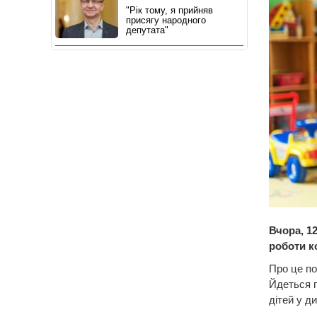
"Рік тому, я прийняв
присягу народного
депутата"
Вчора, 1
роботи к
Про це по
Йдеться 
дітей у д