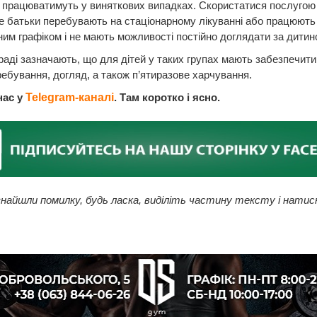
и працюватимуть у виняткових випадках. Скористатися послугою
е батьки перебувають на стаціонарному лікуванні або працюють
им графіком і не мають можливості постійно доглядати за дитин
 раді зазначають, що для дітей у таких групах мають забезпечити
ебування, догляд, а також п’ятиразове харчування.
нас у
Telegram-каналі
. Там коротко і ясно.
найшли помилку, будь ласка, виділіть частину тексту і натис