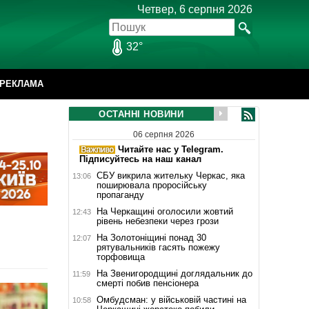
Четвер, 6 серпня 2026
32°
РЕКЛАМА
ОСТАННІ НОВИНИ
06 серпня 2026
Читайте нас у Telegram.
Підписуйтесь на наш канал
СБУ викрила жительку Черкас, яка
13:06
поширювала проросійську
пропаганду
На Черкащині оголосили жовтий
12:43
рівень небезпеки через грози
На Золотоніщині понад 30
12:07
рятувальників гасять пожежу
торфовища
На Звенигородщині доглядальник до
11:59
смерті побив пенсіонера
Омбудсман: у військовій частині на
10:58