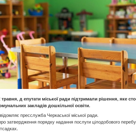
2 травня, д епутати міської ради підтримали рішення, яке ст
омунальних закладів дошкільної освіти.
відомляє пресслужба Черкаської міської ради.
про затвердження порядку надання послуги цілодобового переб
итсадках.