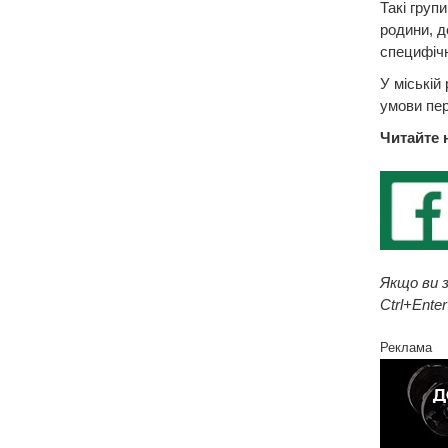
Такі груп
родини, д
специфічн
У міській
умови пер
Читайте 
Якщо ви з
Ctrl+Enter
Реклама