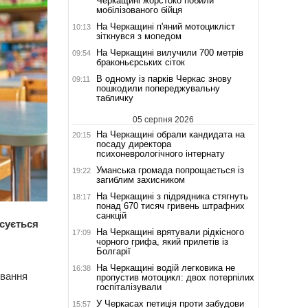
Черкащині жорстоко побили
мобілізованого бійця
На Черкащині п'яний мотоцикліст
10:13
зіткнувся з мопедом
На Черкащині вилучили 700 метрів
09:54
браконьєрських сіток
В одному із парків Черкас знову
09:11
пошкодили попереджувальну
табличку
05 серпня 2026
На Черкащині обрали кандидата на
20:15
посаду директора
психоневрологічного інтернату
Уманська громада попрощається із
19:22
загиблим захисником
На Черкащині з підрядника стягнуть
18:17
понад 670 тисяч гривень штрафних
санкцій
осується
На Черкащині врятували рідкісного
17:09
чорного грифа, який прилетів із
Болгарії
На Черкащині водій легковика не
16:38
ування
пропустив мотоцикл: двох потерпілих
госпіталізували
У Черкасах петиція проти забудови
15:57