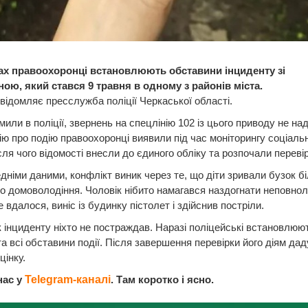
ах правоохоронці встановлюють обставини інциденту зі
ною, який стався 9 травня в одному з районів міста.
відомляє пресслужба поліції Черкаської області.
мили в поліції, звернень на спецлінію 102 із цього приводу не на
ю про подію правоохоронці виявили під час моніторингу соціаль
сля чого відомості внесли до єдиного обліку та розпочали перевір
дніми даними, конфлікт виник через те, що діти зривали бузок б
о домоволодіння. Чоловік нібито намагався наздогнати неповнолі
 вдалося, виніс із будинку пістолет і здійснив постріли.
 інциденту ніхто не постраждав. Наразі поліцейські встановлюю
та всі обставини події. Після завершення перевірки його діям дад
цінку.
нас у
Telegram-каналі
. Там коротко і ясно.