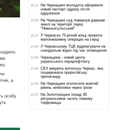
На Черкащині молодята оформили
16:22
новий паспорт одразу після
одруження
На Черкащині суд повернув державі
15:50
землі на території парку
"Нижньосульський"
У Черкасах 75-річній жінці провели
15:37
малоінвазивну операцію на серці
У Черкаському ТЦК відреагували на
14:42
скандальне відео під час оповіщення
дходило.
Черкащина - новий центр
14:30
них
українського пауерліфтингу
ку.
СБУ викрила жительку Черкас, яка
13:06
поширювала проросійську
іля
пропаганду
тніх, а
На Черкащині оголосили жовтий
12:43
рівень небезпеки через грози
На Золотоніщині понад 30
12:07
ть особу
рятувальників гасять пожежу
уть
торфовища