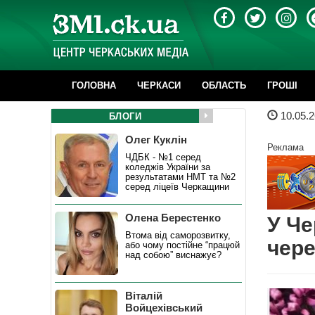
ГОЛОВНА
ЧЕРКАСИ
ОБЛАСТЬ
ГРОШІ
10.05.2
БЛОГИ
Олег Куклін
Реклама
ЧДБК - №1 серед
коледжів України за
результатами НМТ та №2
серед ліцеїв Черкащини
Олена Берестенко
У Че
Втома від саморозвитку,
чере
або чому постійне “працюй
над собою” виснажує?
Віталій
Войцехівський