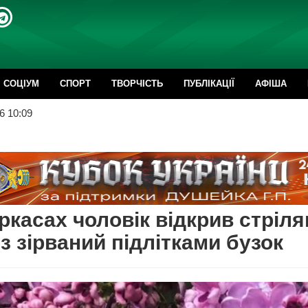
CОЦІУМ
СПОРТ
ТВОРЧІСТЬ
ПУБЛІКАЦІЇ
АФІША
6 10:09
ркасах чоловік відкрив стріл
з зірваний підлітками бузок