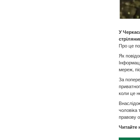
У Черкас
стріляни
Про це по
Як повідо
Інформаці
мереж, пі
За попере
приватног
коли це не
Внаслідок
чоловіка 
правову о
Читайте 