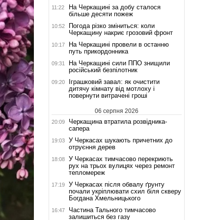
На Черкащині за добу сталося
11:22
більше десяти пожеж
Погода різко зміниться: коли
10:52
Черкащину накриє грозовий фронт
На Черкащині провели в останню
10:17
путь прикордонника
На Черкащині сили ППО знищили
09:31
російський безпілотник
Іграшковий завал: як очистити
09:20
дитячу кімнату від мотлоху і
повернути витрачені гроші
06 серпня 2026
Черкащина втратила розвідника-
20:09
сапера
У Черкасах шукають причетних до
19:03
отруєння дерев
У Черкасах тимчасово перекриють
18:08
рух на трьох вулицях через ремонт
тепломереж
У Черкасах після обвалу ґрунту
17:19
почали укріплювати схил біля скверу
Богдана Хмельницького
Частина Тального тимчасово
16:47
залишиться без газу