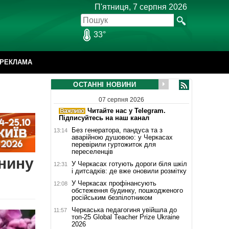
П'ятниця, 7 серпня 2026
33°
РЕКЛАМА
ОСТАННІ НОВИНИ
07 серпня 2026
Читайте нас у Telegram.
Підписуйтесь на наш канал
Без генератора, пандуса та з
13:14
аварійною душовою: у Черкасах
перевірили гуртожиток для
переселенців
янину
У Черкасах готують дороги біля шкіл
12:31
і дитсадків: де вже оновили розмітку
У Черкасах профінансують
12:08
обстеження будинку, пошкодженого
російським безпілотником
Черкаська педагогиня увійшла до
11:57
топ-25 Global Teacher Prize Ukraine
2026