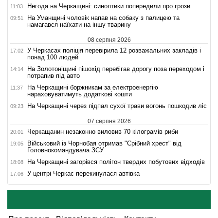
Негода на Черкащині: синоптики попередили про грози
11:03
На Уманщині чоловік напав на собаку з палицею та
09:51
намагався наїхати на іншу тварину
08 серпня 2026
У Черкасах поліція перевірила 12 розважальних закладів і
17:02
понад 100 людей
На Золотоніщині пішохід перебігав дорогу поза переходом і
14:14
потрапив під авто
На Черкащині боржникам за електроенергію
11:37
нараховуватимуть додаткові кошти
На Черкащині через підпал сухої трави вогонь пошкодив ліс
09:23
07 серпня 2026
Черкащанин незаконно виловив 70 кілограмів риби
20:01
Військовий із Чорнобая отримав "Срібний хрест" від
19:05
Головнокомандувача ЗСУ
На Черкащині загорівся полігон твердих побутових відходів
18:08
У центрі Черкас перекинулася автівка
17:06