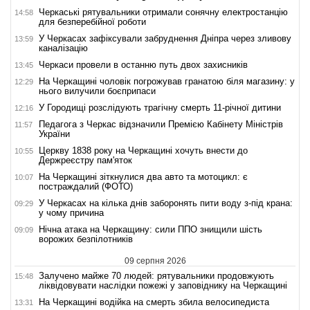
Черкаські рятувальники отримали сонячну електростанцію
14:58
для безперебійної роботи
У Черкасах зафіксували забруднення Дніпра через зливову
13:59
каналізацію
Черкаси провели в останню путь двох захисників
13:45
На Черкащині чоловік погрожував гранатою біля магазину: у
12:29
нього вилучили боєприпаси
У Городищі розслідують трагічну смерть 11-річної дитини
12:16
Педагога з Черкас відзначили Премією Кабінету Міністрів
11:57
України
Церкву 1838 року на Черкащині хочуть внести до
10:55
Держреєстру пам'яток
На Черкащині зіткнулися два авто та мотоцикл: є
10:07
постраждалий (ФОТО)
У Черкасах на кілька днів заборонять пити воду з-під крана:
09:29
у чому причина
Нічна атака на Черкащину: сили ППО знищили шість
09:09
ворожих безпілотників
09 серпня 2026
Залучено майже 70 людей: рятувальники продовжують
15:48
ліквідовувати наслідки пожежі у заповіднику на Черкащині
На Черкащині водійка на смерть збила велосипедиста
13:31