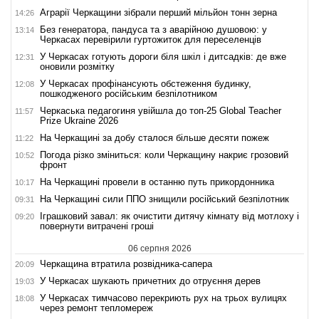
Аграрії Черкащини зібрали перший мільйон тонн зерна
14:26
Без генератора, пандуса та з аварійною душовою: у
13:14
Черкасах перевірили гуртожиток для переселенців
У Черкасах готують дороги біля шкіл і дитсадків: де вже
12:31
оновили розмітку
У Черкасах профінансують обстеження будинку,
12:08
пошкодженого російським безпілотником
Черкаська педагогиня увійшла до топ-25 Global Teacher
11:57
Prize Ukraine 2026
На Черкащині за добу сталося більше десяти пожеж
11:22
Погода різко зміниться: коли Черкащину накриє грозовий
10:52
фронт
На Черкащині провели в останню путь прикордонника
10:17
На Черкащині сили ППО знищили російський безпілотник
09:31
Іграшковий завал: як очистити дитячу кімнату від мотлоху і
09:20
повернути витрачені гроші
06 серпня 2026
Черкащина втратила розвідника-сапера
20:09
У Черкасах шукають причетних до отруєння дерев
19:03
У Черкасах тимчасово перекриють рух на трьох вулицях
18:08
через ремонт тепломереж