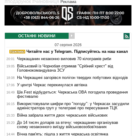
#подарунок
#чиновниця
Реклама
ОСТАННІ НОВИНИ
07 серпня 2026
Читайте нас у Telegram. Підписуйтесь на наш канал
Черкащанин незаконно виловив 70 кілограмів риби
20:01
Військовий із Чорнобая отримав "Срібний хрест" від
19:05
Головнокомандувача ЗСУ
На Черкащині загорівся полігон твердих побутових відходів
18:08
У центрі Черкас перекинулася автівка
17:06
Ше.Fest відбудеться: Черкаська ОВА погодила проведення
16:49
фестивалю
Використовували шифри про "погоду": у Черкасах засудили
16:15
адміністратора груп у телеграмі про пересування ТЦК
Війна забрала життя двох черкаських військових
15:33
До 14 тисяч доларів за втечу: черкащанин організував
15:20
схему незаконного виїзду військовозобов'язаних
Вічна пам'ять: пішла з життя черкаська освітянка
14:44