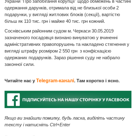
України "Про запобігання корупції" щодо обмежень в частині
одержання дарунків, отримала від не близької особи 2
подарунки, у вигляді житлових блоків (секції), вартістю
більш як 110 тис. грн і майже 40 тис. грн кожний.
Соснівським районним судом м. Черкаси 30.05.2019
зазначеного посадовця визнано винуватою у вчиненні
адміністративних правопорушень та накладено стягнення у
вигляді штрафу розміром 2 550 грн з конфіскацією
одержаних подарунків. Зараз рішення суду не набрало
законної сили.
Читайте нас у
Telegram-каналі
. Там коротко і ясно.
Якщо ви знайшли помилку, будь ласка, виділіть частину
тексту і натисніть Ctrl+Enter