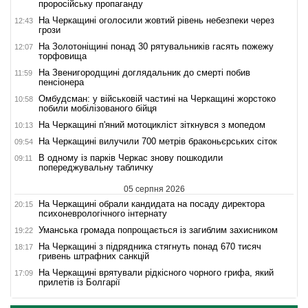
проросійську пропаганду
На Черкащині оголосили жовтий рівень небезпеки через
12:43
грози
На Золотоніщині понад 30 рятувальників гасять пожежу
12:07
торфовища
На Звенигородщині доглядальник до смерті побив
11:59
пенсіонера
Омбудсман: у військовій частині на Черкащині жорстоко
10:58
побили мобілізованого бійця
На Черкащині п'яний мотоцикліст зіткнувся з мопедом
10:13
На Черкащині вилучили 700 метрів браконьєрських сіток
09:54
В одному із парків Черкас знову пошкодили
09:11
попереджувальну табличку
05 серпня 2026
На Черкащині обрали кандидата на посаду директора
20:15
психоневрологічного інтернату
Уманська громада попрощається із загиблим захисником
19:22
На Черкащині з підрядника стягнуть понад 670 тисяч
18:17
гривень штрафних санкцій
На Черкащині врятували рідкісного чорного грифа, який
17:09
прилетів із Болгарії