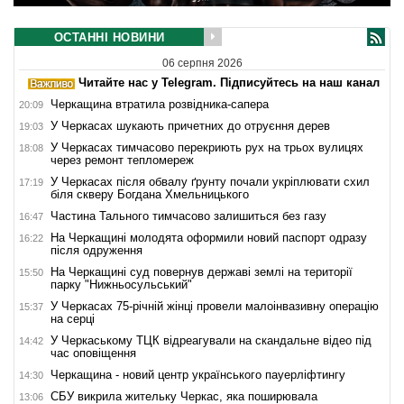
ОСТАННІ НОВИНИ
06 серпня 2026
Читайте нас у Telegram. Підписуйтесь на наш канал
Черкащина втратила розвідника-сапера
20:09
У Черкасах шукають причетних до отруєння дерев
19:03
У Черкасах тимчасово перекриють рух на трьох вулицях
18:08
через ремонт тепломереж
У Черкасах після обвалу ґрунту почали укріплювати схил
17:19
біля скверу Богдана Хмельницького
Частина Тального тимчасово залишиться без газу
16:47
На Черкащині молодята оформили новий паспорт одразу
16:22
після одруження
На Черкащині суд повернув державі землі на території
15:50
парку "Нижньосульський"
У Черкасах 75-річній жінці провели малоінвазивну операцію
15:37
на серці
У Черкаському ТЦК відреагували на скандальне відео під
14:42
час оповіщення
Черкащина - новий центр українського пауерліфтингу
14:30
СБУ викрила жительку Черкас, яка поширювала
13:06