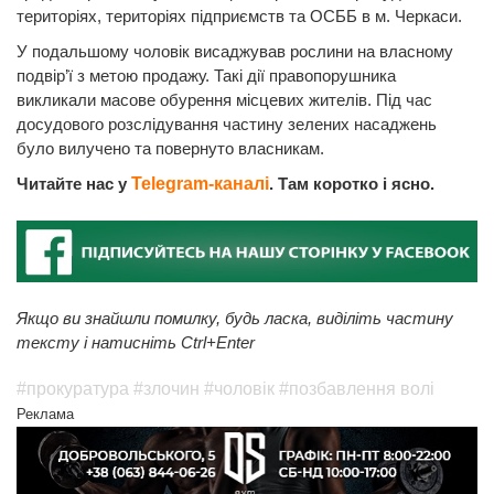
територіях, територіях підприємств та ОСББ в м. Черкаси.
У подальшому чоловік висаджував рослини на власному
подвір’ї з метою продажу. Такі дії правопорушника
викликали масове обурення місцевих жителів. Під час
досудового розслідування частину зелених насаджень
було вилучено та повернуто власникам.
Читайте нас у
Telegram-каналі
. Там коротко і ясно.
Якщо ви знайшли помилку, будь ласка, виділіть частину
тексту і натисніть Ctrl+Enter
#прокуратура
#злочин
#чоловік
#позбавлення волі
Реклама