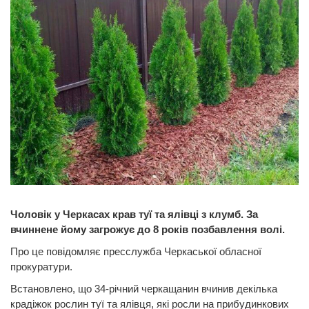
Чоловік у Черкасах крав туї та ялівці з клумб. За
вчиннене йому загрожує до 8 років позбавлення волі.
Про це повідомляє пресслужба Черкаської обласної
прокуратури.
Встановлено, що 34-річний черкащанин вчинив декілька
крадіжок рослин туї та ялівця, які росли на прибудинкових