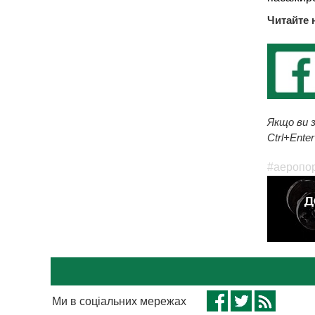
Читайте 
Якщо ви з
Ctrl+Enter
#аеропо
Ми в соціальних мережах