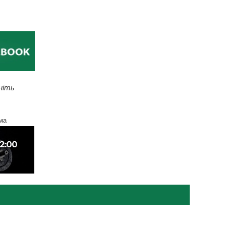
ніть
ма