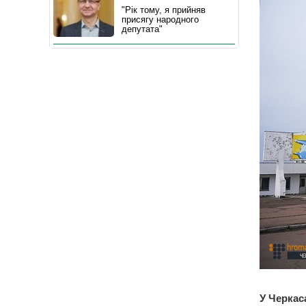
"Рік тому, я прийняв
присягу народного
депутата"
У Черкас