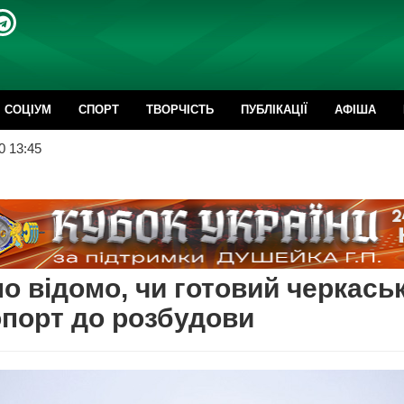
CОЦІУМ
СПОРТ
ТВОРЧІСТЬ
ПУБЛІКАЦІЇ
АФІША
0 13:45
о відомо, чи готовий черкась
порт до розбудови