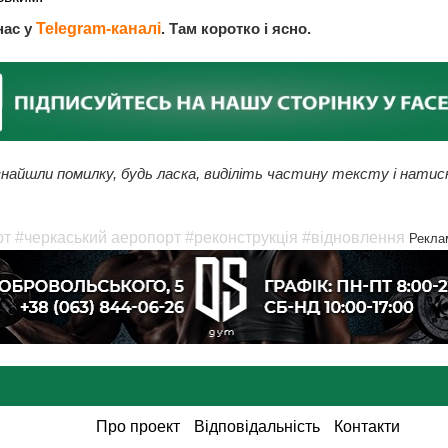
нас у
Telegram-каналі
. Там коротко і ясно.
найшли помилку, будь ласка, виділіть частину тексту і натис
рт
#черкаський аеропорт
#реконструкція
#відновлення
Рекла
Про проект
Відповідальність
Контакти