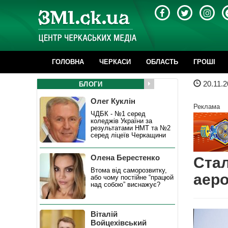
ГОЛОВНА
ЧЕРКАСИ
ОБЛАСТЬ
ГРОШІ
20.11.2
БЛОГИ
Олег Куклін
Реклама
ЧДБК - №1 серед
коледжів України за
результатами НМТ та №2
серед ліцеїв Черкащини
Олена Берестенко
Стал
Втома від саморозвитку,
аеро
або чому постійне “працюй
над собою” виснажує?
Віталій
Войцехівський