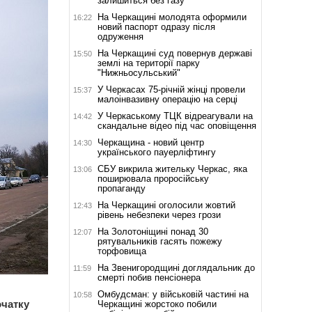
залишиться без газу
На Черкащині молодята оформили
16:22
новий паспорт одразу після
одруження
На Черкащині суд повернув державі
15:50
землі на території парку
"Нижньосульський"
У Черкасах 75-річній жінці провели
15:37
малоінвазивну операцію на серці
У Черкаському ТЦК відреагували на
14:42
скандальне відео під час оповіщення
Черкащина - новий центр
14:30
українського пауерліфтингу
СБУ викрила жительку Черкас, яка
13:06
поширювала проросійську
пропаганду
На Черкащині оголосили жовтий
12:43
рівень небезпеки через грози
На Золотоніщині понад 30
12:07
рятувальників гасять пожежу
торфовища
На Звенигородщині доглядальник до
11:59
смерті побив пенсіонера
Омбудсман: у військовій частині на
10:58
очатку
Черкащині жорстоко побили