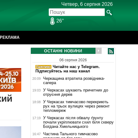
Четвер, 6 серпня 2026
26°
РЕКЛАМА
ОСТАННІ НОВИНИ
06 серпня 2026
Читайте нас у Telegram.
Підписуйтесь на наш канал
Черкащина втратила розвідника-
20:09
сапера
У Черкасах шукають причетних до
19:03
отруєння дерев
кий
У Черкасах тимчасово перекриють
18:08
рух на трьох вулицях через ремонт
тепломереж
У Черкасах після обвалу ґрунту
17:19
почали укріплювати схил біля скверу
Богдана Хмельницького
Частина Тального тимчасово
16:47