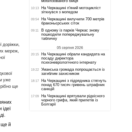
мобілізованого бійця
На Черкащині п'яний мотоцикліст
10:13
зіткнувся з мопедом
.
На Черкащині вилучили 700 метрів
09:54
браконьєрських сіток
В одному із парків Черкас знову
09:11
пошкодили попереджувальну
табличку
ї доріжки,
05 серпня 2026
их мереж,
На Черкащині обрали кандидата на
20:15
ної
посаду директора
психоневрологічного інтернату
Уманська громада попрощається із
19:22
дкової
загиблим захисником
м уже
На Черкащині з підрядника стягнуть
18:17
понад 670 тисяч гривень штрафних
трібно ще
санкцій
На Черкащині врятували рідкісного
17:09
чорного грифа, який прилетів із
ряних
Болгарії
 ідеї
ді
.
 ще й