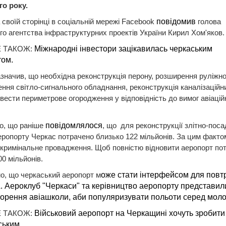
го року.
 своїй сторінці в соціальній мережі Facebook
повідомив
голова
о агентства інфраструктурних проектів України Кирил Хом'яков
 ТАКОЖ:
Міжнародні інвестори зацікавилась черкаським
ом.
зазначив, що необхідна реконструкція перону, розширення руліжно
ння світло-сигнального обладнання, реконструкція каналізаційн
вести периметрове огородження у відповідність до вимог авіацій
о, що раніше
повідомлялося
, що для реконструкції злітно-поса
еропорту Черкас потрачено близько 122 мільйонів. За цим факто
кримінальне провадження. Щоб повністю відновити аеропорт по
00 мільйонів.
о, що черкаський аеропорт м
оже стати інтерфейсом для повт
. Аероклуб "Черкаси" та керівництво аеропорту представили
орення авіашколи, аби популяризувати польоти серед моло
 ТАКОЖ:
Військовий аеропорт на Черкащині хочуть зробити
ьким.