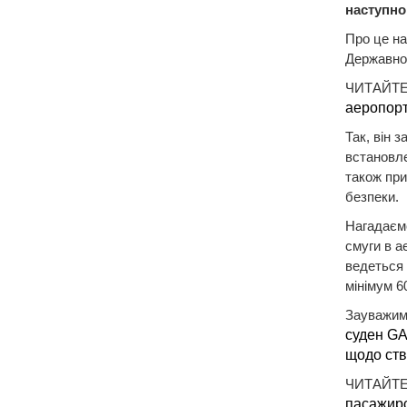
наступно
Про це на
Державног
ЧИТАЙТЕ
аеропорт
Так, він 
встановле
також при
безпеки.
Нагадаєм
смуги в а
ведеться 
мінімум 6
Зауважим
суден GA
щодо ств
ЧИТАЙТЕ
пасажирс