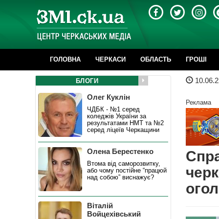
ГОЛОВНА
ЧЕРКАСИ
ОБЛАСТЬ
ГРОШІ
10.06.2
БЛОГИ
Олег Куклін
Реклама
ЧДБК - №1 серед
коледжів України за
результатами НМТ та №2
серед ліцеїв Черкащини
Олена Берестенко
Спра
Втома від саморозвитку,
черк
або чому постійне “працюй
над собою” виснажує?
ого
Віталій
Войцехівський