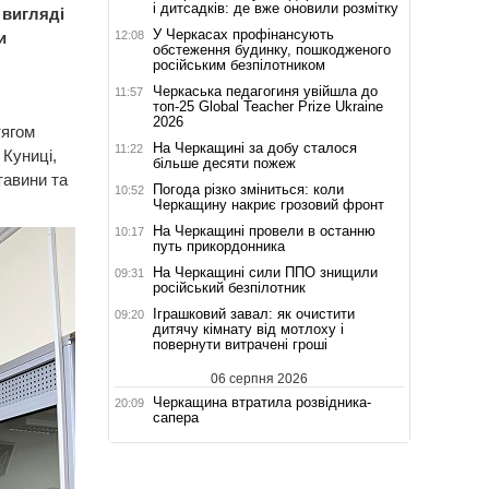
і дитсадків: де вже оновили розмітку
 вигляді
У Черкасах профінансують
12:08
и
обстеження будинку, пошкодженого
російським безпілотником
Черкаська педагогиня увійшла до
11:57
топ-25 Global Teacher Prize Ukraine
2026
тягом
На Черкащині за добу сталося
11:22
 Куниці,
більше десяти пожеж
тавини та
Погода різко зміниться: коли
10:52
Черкащину накриє грозовий фронт
На Черкащині провели в останню
10:17
путь прикордонника
На Черкащині сили ППО знищили
09:31
російський безпілотник
Іграшковий завал: як очистити
09:20
дитячу кімнату від мотлоху і
повернути витрачені гроші
06 серпня 2026
Черкащина втратила розвідника-
20:09
сапера