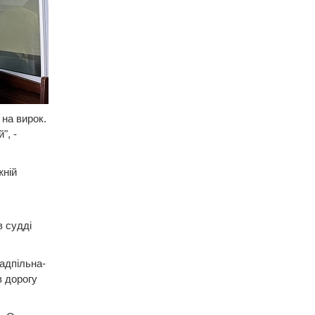
 на вирок.
", -
жній
в судді
адпільна-
в дорогу