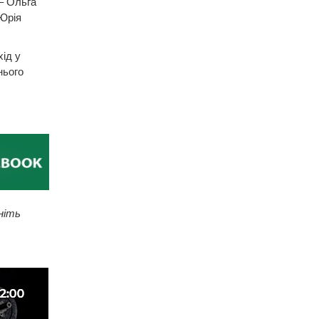
– Ольга
Юрія
хід у
нього
ніть