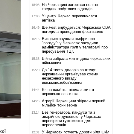
На Черкащині загорівся полігон
18:08
твердих побутових відходів
У центрі Черкас перекинулася
17:06
автівка
Ше.Fest відбудеться: Черкаська ОВА
16:49
погодила проведення фестивалю
Використовували шифри про
16:15
"погоду": у Черкасах засудили
адміністратора груп у телеграмі про
пересування ТЦК
Війна забрала життя двох черкаських
15:33
військових
До 14 тисяч доларів за втечу:
15:20
черкащанин організував схему
незаконного виїзду
військовозобов'язаних
Вічна пам'ять: пішла з життя
14:44
черкаська освітянка
Аграрії Черкащини зібрали перший
14:26
мільйон тонн зерна
Без генератора, пандуса та з
13:14
аварійною душовою: у Черкасах
перевірили гуртожиток для
переселенців
кої
У Черкасах готують дороги біля шкіл
12:31