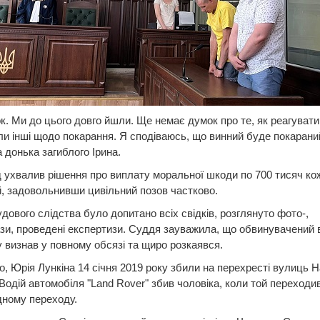
к. Ми до цього довго йшли. Ще немає думок про те, як реагувати
и інші щодо покарання. Я сподіваюсь, що винний буде покараний
 донька загиблого Ірина.
 ухвалив рішення про виплату моральної шкоди по 700 тисяч ко
й, задовольнивши цивільний позов частково.
удового слідства було допитано всіх свідків, розглянуто фото-,
зи, проведені експертизи. Суддя зауважила, що обвинувачений 
 визнав у повному обсязі та щиро розкаявся.
, Юрія Лункіна 14 січня 2019 року збили на перехресті вулиць Н
Водій автомобіля "Land Rover" збив чоловіка, коли той переходи
дному переходу.