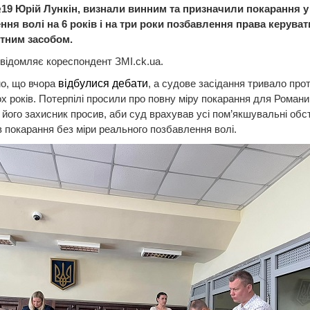
9 Юрій Лункін, визнали винним та призначили покарання у
ння волі на 6 років і на три роки позбавлення права керуват
тним засобом.
відомляє кореспондент ЗМІ.ck.ua.
о, що вчора
відбулися дебати
, а судове засідання тривало про
х років. Потерпілі просили про повну міру покарання для Романи
 його захисник просив, аби суд врахував усі пом’якшувальні обс
 покарання без міри реального позбавлення волі.