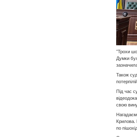
"Трохи шо
Думки бул
зазначила
Також суд
потерпілі
Під час с
відеодока
свою вину
Нагадаємо
Крилова. 
по пішохі