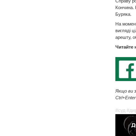
Справу ро
Кончина. 
Буряка.
На момент
вигляді ц
арешту, о
Читайте 
Якщо ви з
Ctrl+Enter
#суд
#ди