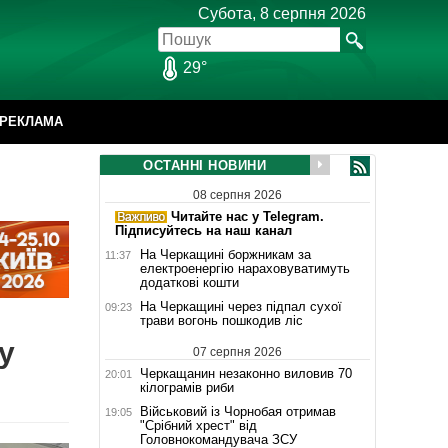
Субота, 8 серпня 2026
29°
РЕКЛАМА
ОСТАННІ НОВИНИ
08 серпня 2026
Читайте нас у Telegram.
Підписуйтесь на наш канал
На Черкащині боржникам за
11:37
електроенергію нараховуватимуть
додаткові кошти
На Черкащині через підпал сухої
09:23
трави вогонь пошкодив ліс
у
07 серпня 2026
Черкащанин незаконно виловив 70
20:01
кілограмів риби
Військовий із Чорнобая отримав
19:05
"Срібний хрест" від
Головнокомандувача ЗСУ