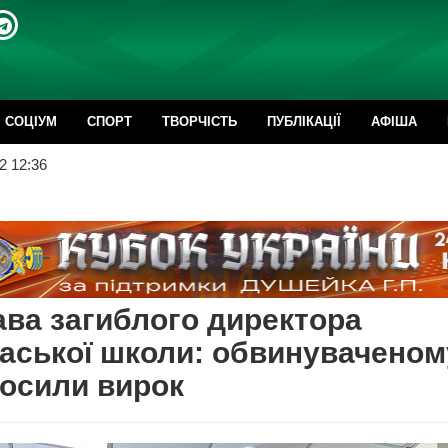
CОЦІУМ
СПОРТ
ТВОРЧІСТЬ
ПУБЛІКАЦІЇ
АФІША
2 12:36
ва загиблого директора
аської школи: обвинуваченом
лосили вирок