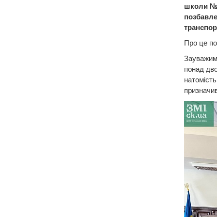
школи №1
позбавле
транспор
Про це по
Зауважим
понад дво
натомість
призначив