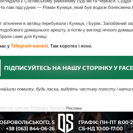
зглядали у Соснівському районному суді міста Черкаси. Суддя 
На лаві підсудних — Роман Куниця, який був водієм бізнесмена 
 зіткнення в автівці перебували і Куниця, і Буряк. Запобіжний за
ілодобового домашнього арешту, а потім у вигляді нічного домаш
брали саме для Куниці.
нас у
Telegram-каналі
. Там коротко і ясно.
найшли помилку, будь ласка, виділіть частину тексту і натис
ректор школи
#справа
#вирок
Реклама