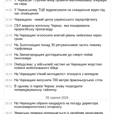
У Черкасах 75-річній жінці провели малоінвазивну операцію
15:37
на серці
У Черкаському ТЦК відреагували на скандальне відео під
14:42
час оповіщення
Черкащина - новий центр українського пауерліфтингу
14:30
СБУ викрила жительку Черкас, яка поширювала
13:06
проросійську пропаганду
На Черкащині оголосили жовтий рівень небезпеки через
12:43
грози
На Золотоніщині понад 30 рятувальників гасять пожежу
12:07
торфовища
На Звенигородщині доглядальник до смерті побив
11:59
пенсіонера
Омбудсман: у військовій частині на Черкащині жорстоко
10:58
побили мобілізованого бійця
На Черкащині п'яний мотоцикліст зіткнувся з мопедом
10:13
На Черкащині вилучили 700 метрів браконьєрських сіток
09:54
В одному із парків Черкас знову пошкодили
09:11
попереджувальну табличку
05 серпня 2026
На Черкащині обрали кандидата на посаду директора
20:15
психоневрологічного інтернату
Уманська громада попрощається із загиблим захисником
19:22