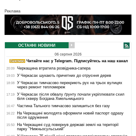
Реклама
ОСТАННІ НОВИНИ
06 серпня 2026
Читайте нас у Telegram. Підписуйтесь на наш канал
Черкащина втратила розвідника-сапера
20:09
У Черкасах шукають причетних до отруєння дерев
19:03
У Черкасах тимчасово перекриють рух на трьох вулицях
18:08
через ремонт тепломереж
У Черкасах після обвалу ґрунту почали укріплювати схил
17:19
біля скверу Богдана Хмельницького
Частина Тального тимчасово залишиться без газу
16:47
На Черкащині молодята оформили новий паспорт одразу
16:22
після одруження
На Черкащині суд повернув державі землі на території
15:50
парку "Нижньосульський"