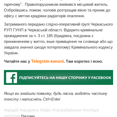
гарячому". Правопорушником виявився місцевий житель.
Озброївшись ломом, чоловік розтрощив вікно та проник до
офісу с метою крадіжки радіаторів опалення.
Затриманого передано слідчо-оперативній групі Черкаського
РУП ГУНП в Черкаській області. Відкрито кримінальне
провадження за ч. 3 ст. 185 (Крадіжка, поєднана з
проникненням у житло, інше приміщення чи сховище або що
завдала значної шкоди потерпілому) Кримінального кодексу
України.
Читайте нас у
Telegram-каналі
. Там коротко і ясно.
Якщо ви знайшли помилку, будь ласка, виділіть частину
тексту і натисніть Ctrl+Enter
#крадій
#крадіжка
#офіс
#пограбування
#поліція
охорони
Реклама