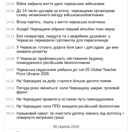
Війна забрала життя двох черкаських військових
15:33
До 14 тисяч доларів за втечу: черкащанин організував
15:20
схему незаконного виїзду військовозобов'язаних
Вічна пам'ять: пішла з життя черкаська освітянка
14:44
Аграрії Черкащини зібрали перший мільйон тонн зерна
14:26
Без генератора, пандуса та з аварійною душовою: у
13:14
Черкасах перевірили гуртожиток для переселенців
У Черкасах готують дороги біля шкіл і дитсадків: де вже
12:31
оновили розмітку
У Черкасах профінансують обстеження будинку,
12:08
пошкодженого російським безпілотником
Черкаська педагогиня увійшла до топ-25 Global Teacher
11:57
Prize Ukraine 2026
На Черкащині за добу сталося більше десяти пожеж
11:22
Погода різко зміниться: коли Черкащину накриє грозовий
10:52
фронт
На Черкащині провели в останню путь прикордонника
10:17
На Черкащині сили ППО знищили російський безпілотник
09:31
Іграшковий завал: як очистити дитячу кімнату від мотлоху і
09:20
повернути витрачені гроші
06 серпня 2026