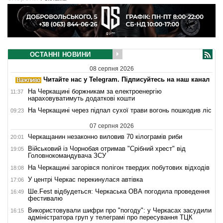
ОСТАННІ НОВИНИ
08 серпня 2026
Читайте нас у Telegram. Підписуйтесь на наш канал
На Черкащині боржникам за електроенергію
11:37
нараховуватимуть додаткові кошти
На Черкащині через підпал сухої трави вогонь пошкодив ліс
09:23
07 серпня 2026
Черкащанин незаконно виловив 70 кілограмів риби
20:01
Військовий із Чорнобая отримав "Срібний хрест" від
19:05
Головнокомандувача ЗСУ
На Черкащині загорівся полігон твердих побутових відходів
18:08
У центрі Черкас перекинулася автівка
17:06
Ше.Fest відбудеться: Черкаська ОВА погодила проведення
16:49
фестивалю
Використовували шифри про "погоду": у Черкасах засудили
16:15
адміністратора груп у телеграмі про пересування ТЦК