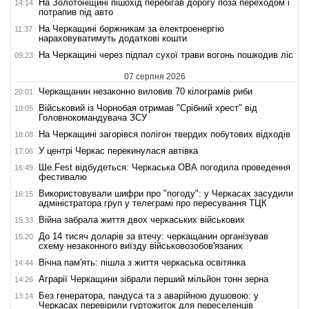
На Золотоніщині пішохід перебігав дорогу поза переходом і
14:14
потрапив під авто
На Черкащині боржникам за електроенергію
11:37
нараховуватимуть додаткові кошти
На Черкащині через підпал сухої трави вогонь пошкодив ліс
09:23
07 серпня 2026
Черкащанин незаконно виловив 70 кілограмів риби
20:01
Військовий із Чорнобая отримав "Срібний хрест" від
19:05
Головнокомандувача ЗСУ
На Черкащині загорівся полігон твердих побутових відходів
18:08
У центрі Черкас перекинулася автівка
17:06
Ше.Fest відбудеться: Черкаська ОВА погодила проведення
16:49
фестивалю
Використовували шифри про "погоду": у Черкасах засудили
16:15
адміністратора груп у телеграмі про пересування ТЦК
Війна забрала життя двох черкаських військових
15:33
До 14 тисяч доларів за втечу: черкащанин організував
15:20
схему незаконного виїзду військовозобов'язаних
Вічна пам'ять: пішла з життя черкаська освітянка
14:44
Аграрії Черкащини зібрали перший мільйон тонн зерна
14:26
Без генератора, пандуса та з аварійною душовою: у
13:14
Черкасах перевірили гуртожиток для переселенців