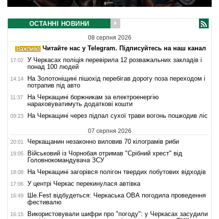
ОСТАННІ НОВИНИ
08 серпня 2026
Читайте нас у Telegram. Підписуйтесь на наш канал
У Черкасах поліція перевірила 12 розважальних закладів і
17:02
понад 100 людей
На Золотоніщині пішохід перебігав дорогу поза переходом і
14:14
потрапив під авто
На Черкащині боржникам за електроенергію
11:37
нараховуватимуть додаткові кошти
На Черкащині через підпал сухої трави вогонь пошкодив ліс
09:23
07 серпня 2026
Черкащанин незаконно виловив 70 кілограмів риби
20:01
Військовий із Чорнобая отримав "Срібний хрест" від
19:05
Головнокомандувача ЗСУ
На Черкащині загорівся полігон твердих побутових відходів
18:08
У центрі Черкас перекинулася автівка
17:06
Ше.Fest відбудеться: Черкаська ОВА погодила проведення
16:49
фестивалю
Використовували шифри про "погоду": у Черкасах засудили
16:15