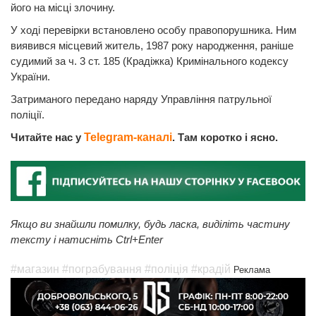
його на місці злочину.
У ході перевірки встановлено особу правопорушника. Ним
виявився місцевий житель, 1987 року народження, раніше
судимий за ч. 3 ст. 185 (Крадіжка) Кримінального кодексу
України.
Затриманого передано наряду Управління патрульної
поліції.
Читайте нас у
Telegram-каналі
. Там коротко і ясно.
Якщо ви знайшли помилку, будь ласка, виділіть частину
тексту і натисніть Ctrl+Enter
#магазин
#пограбування
#поліція
#крадій
Реклама