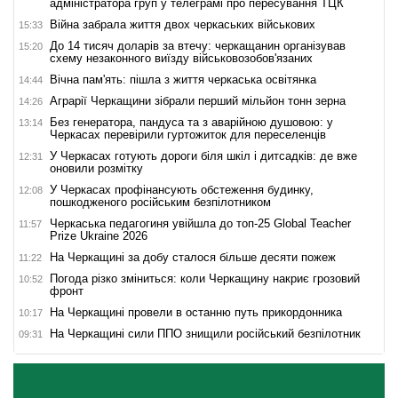
адміністратора груп у телеграмі про пересування ТЦК
Війна забрала життя двох черкаських військових
15:33
До 14 тисяч доларів за втечу: черкащанин організував
15:20
схему незаконного виїзду військовозобов'язаних
Вічна пам'ять: пішла з життя черкаська освітянка
14:44
Аграрії Черкащини зібрали перший мільйон тонн зерна
14:26
Без генератора, пандуса та з аварійною душовою: у
13:14
Черкасах перевірили гуртожиток для переселенців
У Черкасах готують дороги біля шкіл і дитсадків: де вже
12:31
оновили розмітку
У Черкасах профінансують обстеження будинку,
12:08
пошкодженого російським безпілотником
Черкаська педагогиня увійшла до топ-25 Global Teacher
11:57
Prize Ukraine 2026
На Черкащині за добу сталося більше десяти пожеж
11:22
Погода різко зміниться: коли Черкащину накриє грозовий
10:52
фронт
На Черкащині провели в останню путь прикордонника
10:17
На Черкащині сили ППО знищили російський безпілотник
09:31