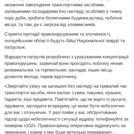
незаконні заволодіння транспортними засобами,
залишеними господарями без нагляду, особливо у темну
пору доби, зробити безпечними будинки,вулиці, публічні
місця, та там, де є загроза від зловмисників.
Сприяти протидії правопорушенням та злочинності,
поліцейським області будуть бійці Національної гвардії та
патрульні.
Маршрути патрулів розроблено з урахуванням концентрації
правопорушень: зазвичай вони проходять поблизу нічних
розважальних та торгівельних закладів, інших місць
дозвілля молоді, парків відпочинку.
«Звертайте увагу на залишені без нагляду на тривалий час
транспортні засоби, нічні валізи, сумки, пакунки, іграшки,
ґаджети, інші предмети. Пам’ятайте, що не варто їх рухати,
піднімати, заглядати всередину, це може бути небезпечно
для вас і оточуючих. У разі появи у вас обґрунтованих
підозр щодо небезпечності ситуації відразу телефонуйте за
номером «102». Правоохоронці оперативно відреагують на
звернення, і кожне з них буде ретельно перевірене», -