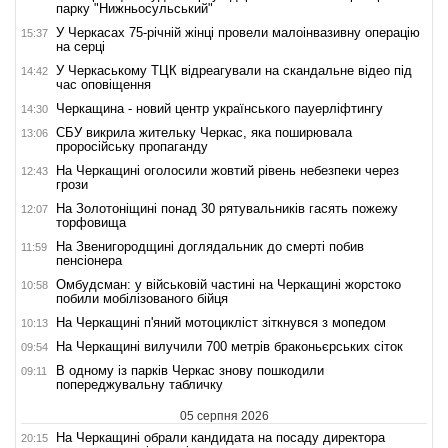
парку "Нижньосульський"
У Черкасах 75-річній жінці провели малоінвазивну операцію
15:37
на серці
У Черкаському ТЦК відреагували на скандальне відео під
14:42
час оповіщення
Черкащина - новий центр українського пауерліфтингу
14:30
СБУ викрила жительку Черкас, яка поширювала
13:06
проросійську пропаганду
На Черкащині оголосили жовтий рівень небезпеки через
12:43
грози
На Золотоніщині понад 30 рятувальників гасять пожежу
12:07
торфовища
На Звенигородщині доглядальник до смерті побив
11:59
пенсіонера
Омбудсман: у військовій частині на Черкащині жорстоко
10:58
побили мобілізованого бійця
На Черкащині п'яний мотоцикліст зіткнувся з мопедом
10:13
На Черкащині вилучили 700 метрів браконьєрських сіток
09:54
В одному із парків Черкас знову пошкодили
09:11
попереджувальну табличку
05 серпня 2026
На Черкащині обрали кандидата на посаду директора
20:15