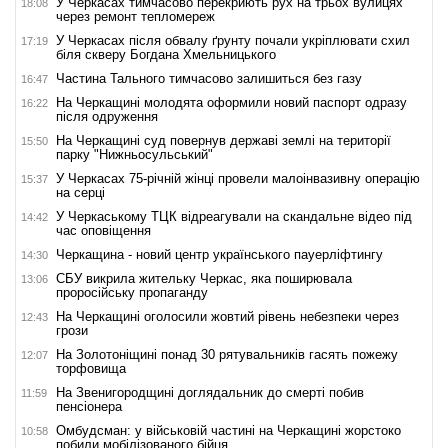
У Черкасах тимчасово перекриють рух на трьох вулицях
18:08
через ремонт тепломереж
У Черкасах після обвалу ґрунту почали укріплювати схил
17:19
біля скверу Богдана Хмельницького
Частина Тального тимчасово залишиться без газу
16:47
На Черкащині молодята оформили новий паспорт одразу
16:22
після одруження
На Черкащині суд повернув державі землі на території
15:50
парку "Нижньосульський"
У Черкасах 75-річній жінці провели малоінвазивну операцію
15:37
на серці
У Черкаському ТЦК відреагували на скандальне відео під
14:42
час оповіщення
Черкащина - новий центр українського пауерліфтингу
14:30
СБУ викрила жительку Черкас, яка поширювала
13:06
проросійську пропаганду
На Черкащині оголосили жовтий рівень небезпеки через
12:43
грози
На Золотоніщині понад 30 рятувальників гасять пожежу
12:07
торфовища
На Звенигородщині доглядальник до смерті побив
11:59
пенсіонера
Омбудсман: у військовій частині на Черкащині жорстоко
10:58
побили мобілізованого бійця