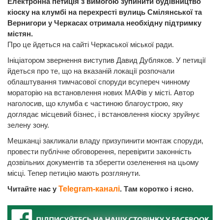
Електронна петиція з вимогою зупинити будівництво
кіоску на клумбі на перехресті вулиць Смілянської та
Вернигори у Черкасах отримала необхідну підтримку
містян.
Про це йдеться на сайті Черкаської міської ради.
Ініціатором звернення виступив Давид Дубляков. У петиції
йдеться про те, що на вказаній локації розпочали
облаштування тимчасової споруди всупереч чинному
мораторію на встановлення нових МАФів у місті. Автор
наголосив, що клумба є частиною благоустрою, яку
доглядає місцевий бізнес, і встановлення кіоску зруйнує
зелену зону.
Мешканці закликали владу призупинити монтаж споруди,
провести публічне обговорення, перевірити законність
дозвільних документів та зберегти озеленення на цьому
місці. Тепер петицію мають розглянути.
Читайте нас у
Telegram-каналі
. Там коротко і ясно.