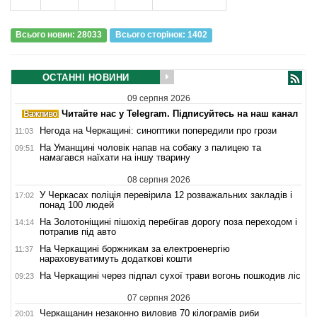
Всього новин: 28033
Всього сторiнок: 1402
ОСТАННІ НОВИНИ
09 серпня 2026
Читайте нас у Telegram. Підписуйтесь на наш канал
Негода на Черкащині: синоптики попередили про грози
11:03
На Уманщині чоловік напав на собаку з палицею та
09:51
намагався наїхати на іншу тварину
08 серпня 2026
У Черкасах поліція перевірила 12 розважальних закладів і
17:02
понад 100 людей
На Золотоніщині пішохід перебігав дорогу поза переходом і
14:14
потрапив під авто
На Черкащині боржникам за електроенергію
11:37
нараховуватимуть додаткові кошти
На Черкащині через підпал сухої трави вогонь пошкодив ліс
09:23
07 серпня 2026
Черкащанин незаконно виловив 70 кілограмів риби
20:01