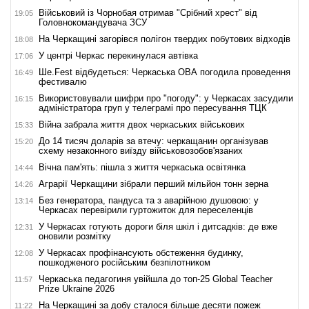
Військовий із Чорнобая отримав "Срібний хрест" від
19:05
Головнокомандувача ЗСУ
На Черкащині загорівся полігон твердих побутових відходів
18:08
У центрі Черкас перекинулася автівка
17:06
Ше.Fest відбудеться: Черкаська ОВА погодила проведення
16:49
фестивалю
Використовували шифри про "погоду": у Черкасах засудили
16:15
адміністратора груп у телеграмі про пересування ТЦК
Війна забрала життя двох черкаських військових
15:33
До 14 тисяч доларів за втечу: черкащанин організував
15:20
схему незаконного виїзду військовозобов'язаних
Вічна пам'ять: пішла з життя черкаська освітянка
14:44
Аграрії Черкащини зібрали перший мільйон тонн зерна
14:26
Без генератора, пандуса та з аварійною душовою: у
13:14
Черкасах перевірили гуртожиток для переселенців
У Черкасах готують дороги біля шкіл і дитсадків: де вже
12:31
оновили розмітку
У Черкасах профінансують обстеження будинку,
12:08
пошкодженого російським безпілотником
Черкаська педагогиня увійшла до топ-25 Global Teacher
11:57
Prize Ukraine 2026
На Черкащині за добу сталося більше десяти пожеж
11:22