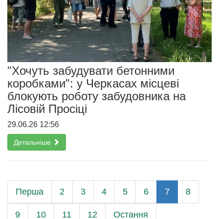
"Хочуть забудувати бетонними
коробками": у Черкасах місцеві
блокують роботу забудовника на
Лісовій Просіці
29.06.26 12:56
Детальніше
Перша
2
3
4
5
6
7
8
9
10
11
12
Остання