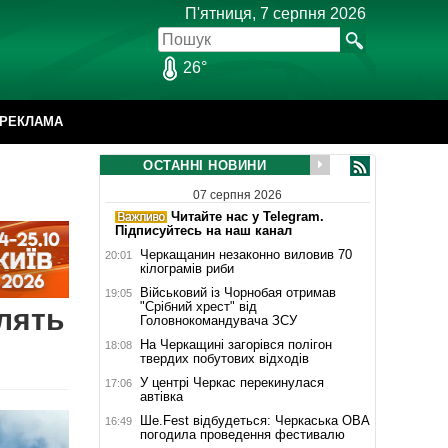
П'ятниця, 7 серпня 2026
26°
РЕКЛАМА
ОСТАННІ НОВИНИ
07 серпня 2026
Читайте нас у Telegram.
Підписуйтесь на наш канал
Черкащанин незаконно виловив 70
20:01
кілограмів риби
Військовий із Чорнобая отримав
19:05
"Срібний хрест" від
лять
Головнокомандувача ЗСУ
На Черкащині загорівся полігон
18:08
твердих побутових відходів
У центрі Черкас перекинулася
17:06
автівка
Ше.Fest відбудеться: Черкаська ОВА
16:49
погодила проведення фестивалю