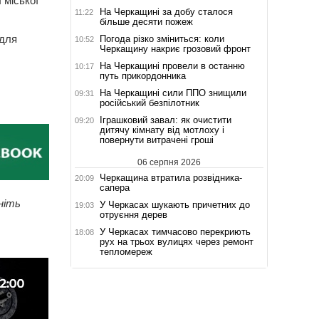
 міської
На Черкащині за добу сталося
11:22
більше десяти пожеж
 для
Погода різко зміниться: коли
10:52
Черкащину накриє грозовий фронт
На Черкащині провели в останню
10:17
путь прикордонника
На Черкащині сили ППО знищили
09:31
російський безпілотник
Іграшковий завал: як очистити
09:20
дитячу кімнату від мотлоху і
повернути витрачені гроші
06 серпня 2026
Черкащина втратила розвідника-
20:09
сапера
ніть
У Черкасах шукають причетних до
19:03
отруєння дерев
У Черкасах тимчасово перекриють
18:08
рух на трьох вулицях через ремонт
тепломереж