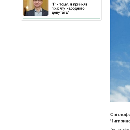
"Рік тому, я прийняв
присягу народного
депутата"
Світлофо
Чигиринс