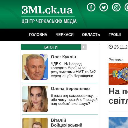
ГОЛОВНА
ЧЕРКАСИ
ОБЛАСТЬ
ГРОШІ
25.11.2
БЛОГИ
Олег Куклін
Реклама
ЧДБК - №1 серед
коледжів України за
результатами НМТ та №2
серед ліцеїв Черкащини
Олена Берестенко
На п
Втома від саморозвитку,
сві
або чому постійне “працюй
над собою” виснажує?
Віталій
Войцехівський