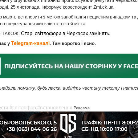
ення у згрупованих питаннях проголосували депутати Черкаської
одні, 25 листопада, інформує кореспондент Zmi.ck.ua.
 мають встановити з метою запобігання нещасним випадкам та
го пересування жителів та гостей міста.
 ТАКОЖ:
Старі світлофори в Черкасах замінять.
нас у
Telegram-каналі
. Там коротко і ясно.
найшли помилку, будь ласка, виділіть частину тексту і натис
естя
#світлофор
#встановлення
Реклама