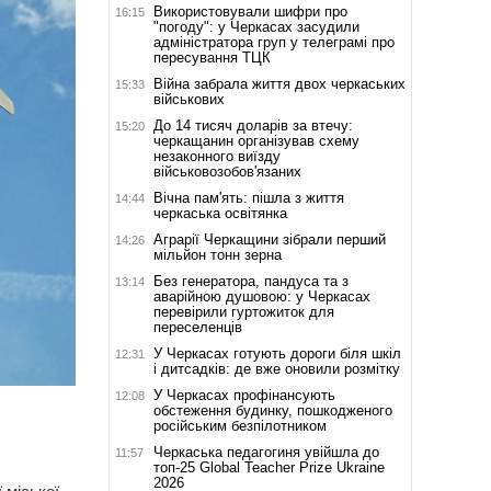
Використовували шифри про
16:15
"погоду": у Черкасах засудили
адміністратора груп у телеграмі про
пересування ТЦК
Війна забрала життя двох черкаських
15:33
військових
До 14 тисяч доларів за втечу:
15:20
черкащанин організував схему
незаконного виїзду
військовозобов'язаних
Вічна пам'ять: пішла з життя
14:44
черкаська освітянка
Аграрії Черкащини зібрали перший
14:26
мільйон тонн зерна
Без генератора, пандуса та з
13:14
аварійною душовою: у Черкасах
перевірили гуртожиток для
переселенців
У Черкасах готують дороги біля шкіл
12:31
і дитсадків: де вже оновили розмітку
У Черкасах профінансують
12:08
обстеження будинку, пошкодженого
російським безпілотником
Черкаська педагогиня увійшла до
11:57
топ-25 Global Teacher Prize Ukraine
2026