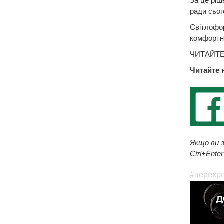
За це ріш
ради сьог
Світлофор
комфортно
ЧИТАЙТЕ
Читайте 
Якщо ви з
Ctrl+Enter
#перехр