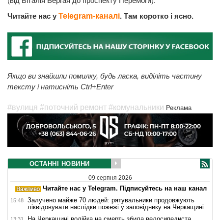
(від Віталія Вергая до проспекту Перемоги).
Читайте нас у
Telegram-каналі
. Там коротко і ясно.
Якщо ви знайшли помилку, будь ласка, виділіть частину
тексту і натисніть Ctrl+Enter
#вулиця
#поточний ремонт
#комунальники
Реклама
ОСТАННІ НОВИНИ
09 серпня 2026
Читайте нас у Telegram. Підписуйтесь на наш канал
Залучено майже 70 людей: рятувальники продовжують
15:48
ліквідовувати наслідки пожежі у заповіднику на Черкащині
На Черкащині водійка на смерть збила велосипедиста
13:31