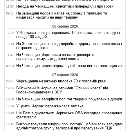
Негода на Черкащині: синоптики попередили про грози
11:03
На Уманщині чоловік напав на собаку з палицею та
09:51
намагався наїхати на іншу тварину
08 серпня 2026
У Черкасах поліція перевірила 12 розважальних закладів і
17:02
понад 100 людей
На Золотоніщині пішохід перебігав дорогу поза переходом і
14:14
потрапив під авто
На Черкащині боржникам за електроенергію
11:37
нараховуватимуть додаткові кошти
На Черкащині через підпал сухої трави вогонь пошкодив ліс
09:23
07 серпня 2026
Черкащанин незаконно виловив 70 кілограмів риби
20:01
Військовий із Чорнобая отримав "Срібний хрест" від
19:05
Головнокомандувача ЗСУ
На Черкащині загорівся полігон твердих побутових відходів
18:08
У центрі Черкас перекинулася автівка
17:06
Ше.Fest відбудеться: Черкаська ОВА погодила проведення
16:49
фестивалю
Використовували шифри про "погоду": у Черкасах засудили
16:15
адміністратора груп у телеграмі про пересування ТЦК