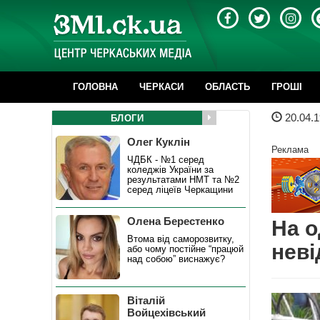
ГОЛОВНА
ЧЕРКАСИ
ОБЛАСТЬ
ГРОШІ
20.04.1
БЛОГИ
Олег Куклін
Реклама
ЧДБК - №1 серед
коледжів України за
результатами НМТ та №2
серед ліцеїв Черкащини
Олена Берестенко
На о
Втома від саморозвитку,
неві
або чому постійне “працюй
над собою” виснажує?
Віталій
Войцехівський