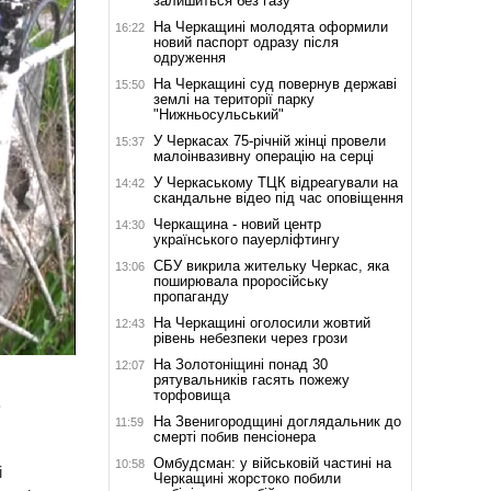
залишиться без газу
На Черкащині молодята оформили
16:22
новий паспорт одразу після
одруження
На Черкащині суд повернув державі
15:50
землі на території парку
"Нижньосульський"
У Черкасах 75-річній жінці провели
15:37
малоінвазивну операцію на серці
У Черкаському ТЦК відреагували на
14:42
скандальне відео під час оповіщення
Черкащина - новий центр
14:30
українського пауерліфтингу
СБУ викрила жительку Черкас, яка
13:06
поширювала проросійську
пропаганду
На Черкащині оголосили жовтий
12:43
рівень небезпеки через грози
На Золотоніщині понад 30
12:07
рятувальників гасять пожежу
торфовища
.
На Звенигородщині доглядальник до
11:59
смерті побив пенсіонера
Омбудсман: у військовій частині на
10:58
і
Черкащині жорстоко побили