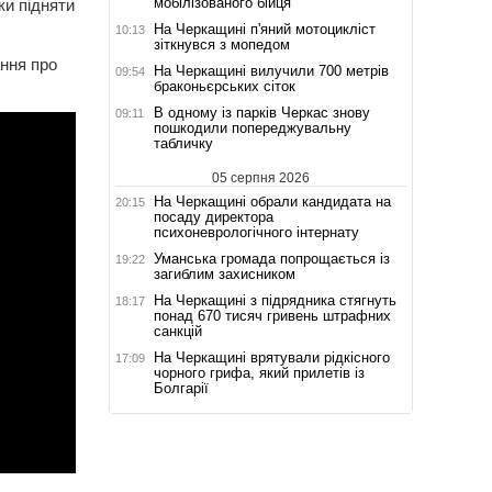
мобілізованого бійця
ки підняти
На Черкащині п'яний мотоцикліст
10:13
зіткнувся з мопедом
ання про
На Черкащині вилучили 700 метрів
09:54
браконьєрських сіток
В одному із парків Черкас знову
09:11
пошкодили попереджувальну
табличку
05 серпня 2026
На Черкащині обрали кандидата на
20:15
посаду директора
психоневрологічного інтернату
Уманська громада попрощається із
19:22
загиблим захисником
На Черкащині з підрядника стягнуть
18:17
понад 670 тисяч гривень штрафних
санкцій
На Черкащині врятували рідкісного
17:09
чорного грифа, який прилетів із
Болгарії