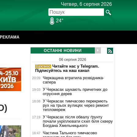
Четвер, 6 серпня 2026
24°
РЕКЛАМА
ОСТАННІ НОВИНИ
06 серпня 2026
Читайте нас у Telegram.
Підписуйтесь на наш канал
Черкащина втратила розвідника-
20:09
сапера
У Черкасах шукають причетних до
19:03
отруєння дерев
У Черкасах тимчасово перекриють
18:08
О)
рух на трьох вулицях через ремонт
тепломереж
У Черкасах після обвалу ґрунту
17:19
почали укріплювати схил біля скверу
Богдана Хмельницького
Частина Тального тимчасово
16:47