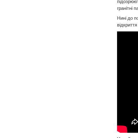
підозрюют
гранітні п
Нині до п
відкриття