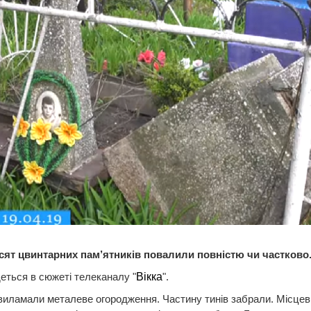
сят цвинтарних пам’ятників повалили повністю чи частково
еться в сюжеті телеканалу "
Вікка
".
виламали металеве огородження. Частину тинів забрали. Місцев