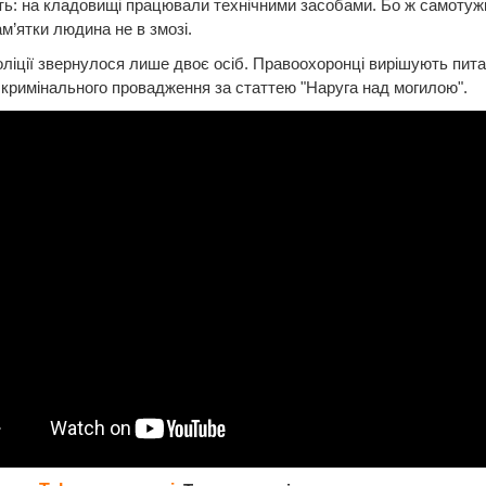
ь: на кладовищі працювали технічними засобами. Бо ж самотуж
ам’ятки людина не в змозі.
оліції звернулося лише двоє осіб. Правоохоронці вирішують пит
 кримінального провадження за статтею "Наруга над могилою".