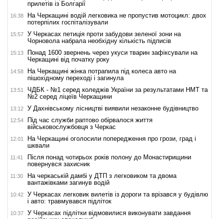
прилетів із Болгарії
На Черкащині водій легковика не пропустив мотоцикл: двох
16:38
потерпілих госпіталізували
У Черкасах петиція проти забудови зеленої зони на
15:57
Чорновола набрала необхідну кількість підписів
Понад 1600 звернень через укуси тварин зафіксували на
15:13
Черкащині від початку року
На Черкащині жінка потрапила під колеса авто на
14:58
пішохідному переході і загинула
ЧДБК - №1 серед коледжів України за результатами НМТ та
13:51
№2 серед ліцеїв Черкащини
У Дахнівському лісництві виявили незаконне будівництво
13:12
Під час служби раптово обірвалося життя
12:54
військовослужбовця з Черкас
На Черкащині оголосили попередження про грози, град і
12:01
шквали
Після понад чотирьох років полону до Монастирищини
11:41
повернувся захисник
На черкаській дамбі у ДТП з легковиком та двома
11:30
вантажівками загинув водій
У Черкасах легковик вилетів із дороги та врізався у будівлю
10:42
і авто: травмувався підліток
У Черкасах підлітки відмовилися виконувати завдання
10:37