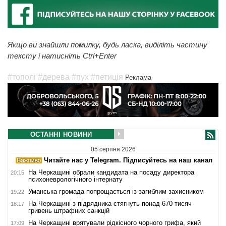
Якщо ви знайшли помилку, будь ласка, виділіть частину
тексту і натисніть Ctrl+Enter
#тополі
#дерева
#пух
#петиція
Реклама
ОСТАННІ НОВИНИ
05 серпня 2026
Читайте нас у Telegram. Підписуйтесь на наш канал
На Черкащині обрали кандидата на посаду директора
20:15
психоневрологічного інтернату
Уманська громада попрощається із загиблим захисником
19:22
На Черкащині з підрядника стягнуть понад 670 тисяч
18:17
гривень штрафних санкцій
На Черкащині врятували рідкісного чорного грифа, який
17:09