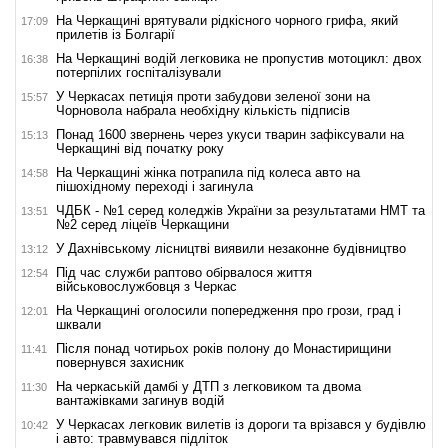
На Черкащині врятували рідкісного чорного грифа, який
17:09
прилетів із Болгарії
На Черкащині водій легковика не пропустив мотоцикл: двох
16:38
потерпілих госпіталізували
У Черкасах петиція проти забудови зеленої зони на
15:57
Чорновола набрала необхідну кількість підписів
Понад 1600 звернень через укуси тварин зафіксували на
15:13
Черкащині від початку року
На Черкащині жінка потрапила під колеса авто на
14:58
пішохідному переході і загинула
ЧДБК - №1 серед коледжів України за результатами НМТ та
13:51
№2 серед ліцеїв Черкащини
У Дахнівському лісництві виявили незаконне будівництво
13:12
Під час служби раптово обірвалося життя
12:54
військовослужбовця з Черкас
На Черкащині оголосили попередження про грози, град і
12:01
шквали
Після понад чотирьох років полону до Монастирищини
11:41
повернувся захисник
На черкаській дамбі у ДТП з легковиком та двома
11:30
вантажівками загинув водій
У Черкасах легковик вилетів із дороги та врізався у будівлю
10:42
і авто: травмувався підліток