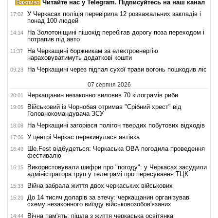
Читайте нас у Telegram. Підписуйтесь на наш канал
У Черкасах поліція перевірила 12 розважальних закладів і
17:02
понад 100 людей
На Золотоніщині пішохід перебігав дорогу поза переходом і
14:14
потрапив під авто
На Черкащині боржникам за електроенергію
11:37
нараховуватимуть додаткові кошти
На Черкащині через підпал сухої трави вогонь пошкодив ліс
09:23
07 серпня 2026
Черкащанин незаконно виловив 70 кілограмів риби
20:01
Військовий із Чорнобая отримав "Срібний хрест" від
19:05
Головнокомандувача ЗСУ
На Черкащині загорівся полігон твердих побутових відходів
18:08
У центрі Черкас перекинулася автівка
17:06
Ше.Fest відбудеться: Черкаська ОВА погодила проведення
16:49
фестивалю
Використовували шифри про "погоду": у Черкасах засудили
16:15
адміністратора груп у телеграмі про пересування ТЦК
Війна забрала життя двох черкаських військових
15:33
До 14 тисяч доларів за втечу: черкащанин організував
15:20
схему незаконного виїзду військовозобов'язаних
Вічна пам'ять: пішла з життя черкаська освітянка
14:44