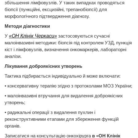
збільшення лімфовузлів. У таких випадках проводяться
біопсії (пункційні, ексцизійні, трепанобіопсії) для
морфологічного підтвердження діагнозу.
Методи діагностики
У
«ОН Клінік Черкаси»
застосовуються сучасні
малоінвазивні методики: біопсія під контролем УЗД, пункція
кіст і лімфовузлів, визначення онкомаркерів, лабораторні
аналізи.
Лікування доброякісних утворень
Тактика підбирається індивідуально й може включати:
• консервативну терапію згідно з протоколами МОЗ України;
• малоінвазивні втручання для видалення доброякісних
утворень;
• радикальні операції з видалення пухлин і
реконструктивними етапами для збереження функцій
органів.
Записатися на консультацію онкохірурга
в
«ОН Клінік