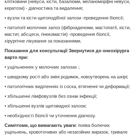
клітковини (невуси, кісти, базаліоми, меланоморфні невуси,
кератози) - діагностика та видалення;
• вузли та кісти щитоподібної залози -проведення біопсії;
• патології молочних залоз (фіброаденоми, мастопатії, кісти,
мастит, абсцеси, гінекомастія) -проведення біопсії,
хірургічне лікування за показаннями.
Показання для консультації Звернутися до онкохірурга
варто при:
• ущільненнях у молочних залозах ;
• швидкому рості або зміні родимок, новоутворень на шкірі;
• патологічних виділеннях із соска, втягненні чи деформації;
• збільшенні лімфовузлів без ознак інфекції;
• збільшенні вузлів щитовидної залози;
• необхідності біопсії чи уточнення діагнозу.
Симптоми, що вимагають уваги
: поява болючих
ущільнень, кровоточивих або незагойних виразок, тривале