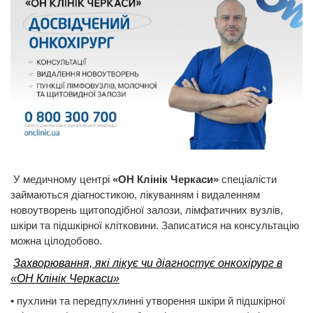
У медичному центрі
«ОН Клінік Черкаси»
спеціалісти
займаються діагностикою, лікуванням і видаленням
новоутворень щитоподібної залози, лімфатичних вузлів,
шкіри та підшкірної клітковини. Записатися на консультацію
можна цілодобово.
Захворювання, які лікує чи діагностує онкохірург в
«ОН Клінік Черкаси»
• пухлини та передпухлинні утворення шкіри й підшкірної