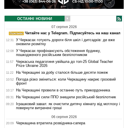
ОСТАННІ НОВИНИ
07 серпня 2026
Читайте нас у Telegram. Підписуйтесь на наш канал
У Черкасах готують дороги біля шкіл і дитсадків: де вже
12:31
оновили розмітку
У Черкасах профінансують обстеження будинку,
12:08
пошкодженого російським безпілотником
Черкаська педагогиня увійшла до топ-25 Global Teacher
11:57
Prize Ukraine 2026
На Черкащині за добу сталося більше десяти пожеж
11:22
Погода різко зміниться: коли Черкащину накриє грозовий
10:52
фронт
На Черкащині провели в останню путь прикордонника
10:17
На Черкащині сили ППО знищили російський безпілотник
09:31
Іграшковий завал: як очистити дитячу кімнату від мотлоху і
09:20
повернути витрачені гроші
06 серпня 2026
Черкащина втратила розвідника-сапера
20:09