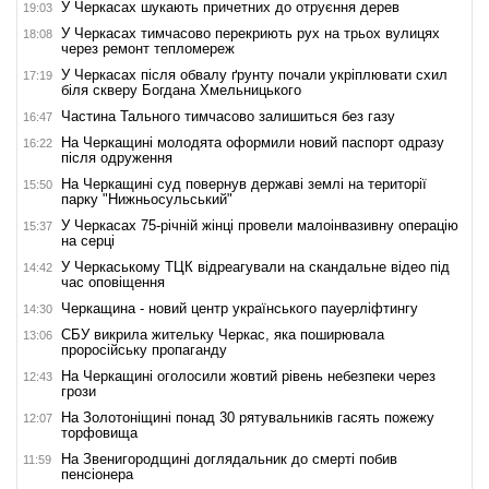
У Черкасах шукають причетних до отруєння дерев
19:03
У Черкасах тимчасово перекриють рух на трьох вулицях
18:08
через ремонт тепломереж
У Черкасах після обвалу ґрунту почали укріплювати схил
17:19
біля скверу Богдана Хмельницького
Частина Тального тимчасово залишиться без газу
16:47
На Черкащині молодята оформили новий паспорт одразу
16:22
після одруження
На Черкащині суд повернув державі землі на території
15:50
парку "Нижньосульський"
У Черкасах 75-річній жінці провели малоінвазивну операцію
15:37
на серці
У Черкаському ТЦК відреагували на скандальне відео під
14:42
час оповіщення
Черкащина - новий центр українського пауерліфтингу
14:30
СБУ викрила жительку Черкас, яка поширювала
13:06
проросійську пропаганду
На Черкащині оголосили жовтий рівень небезпеки через
12:43
грози
На Золотоніщині понад 30 рятувальників гасять пожежу
12:07
торфовища
На Звенигородщині доглядальник до смерті побив
11:59
пенсіонера