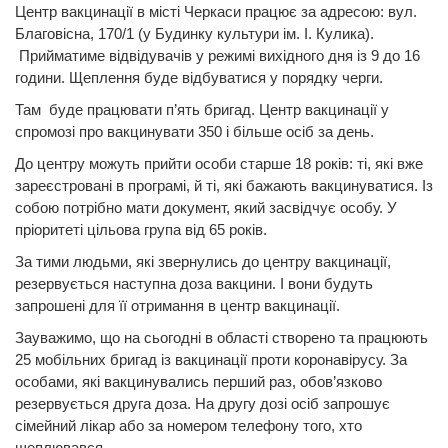
Центр вакцинації в місті Черкаси працює за адресою: вул.
Благовісна, 170/1 (у Будинку культури ім. І. Кулика).
Прийматиме відвідувачів у режимі вихідного дня із 9 до 16
години. Щеплення буде відбуватися у порядку черги.
Там буде працювати п’ять бригад. Центр вакцинації у
спромозі про вакцинувати 350 і більше осіб за день.
До центру можуть прийти особи старше 18 років: ті, які вже
зареєстровані в програмі, й ті, які бажають вакцинуватися. Із
собою потрібно мати документ, який засвідчує особу. У
пріоритеті цільова група від 65 років.
За тими людьми, які звернулись до центру вакцинації,
резервується наступна доза вакцини. І вони будуть
запрошені для її отримання в центр вакцинації.
Зауважимо, що на сьогодні в області створено та працюють
25 мобільних бригад із вакцинації проти коронавірусу. За
особами, які вакцинувались перший раз, обов’язково
резервується друга доза. На другу дозі осіб запрошує
сімейний лікар або за номером телефону того, хто
щеплювався.