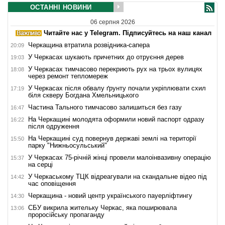
ОСТАННІ НОВИНИ
06 серпня 2026
Читайте нас у Telegram. Підписуйтесь на наш канал
Черкащина втратила розвідника-сапера
20:09
У Черкасах шукають причетних до отруєння дерев
19:03
У Черкасах тимчасово перекриють рух на трьох вулицях
18:08
через ремонт тепломереж
У Черкасах після обвалу ґрунту почали укріплювати схил
17:19
біля скверу Богдана Хмельницького
Частина Тального тимчасово залишиться без газу
16:47
На Черкащині молодята оформили новий паспорт одразу
16:22
після одруження
На Черкащині суд повернув державі землі на території
15:50
парку "Нижньосульський"
У Черкасах 75-річній жінці провели малоінвазивну операцію
15:37
на серці
У Черкаському ТЦК відреагували на скандальне відео під
14:42
час оповіщення
Черкащина - новий центр українського пауерліфтингу
14:30
СБУ викрила жительку Черкас, яка поширювала
13:06
проросійську пропаганду