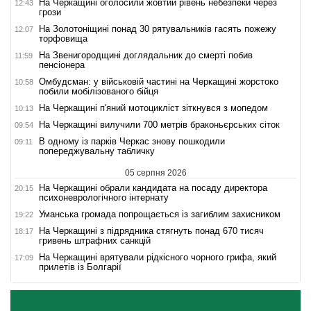
На Черкащині оголосили жовтий рівень небезпеки через
12:43
грози
На Золотоніщині понад 30 рятувальників гасять пожежу
12:07
торфовища
На Звенигородщині доглядальник до смерті побив
11:59
пенсіонера
Омбудсман: у військовій частині на Черкащині жорстоко
10:58
побили мобілізованого бійця
На Черкащині п'яний мотоцикліст зіткнувся з мопедом
10:13
На Черкащині вилучили 700 метрів браконьєрських сіток
09:54
В одному із парків Черкас знову пошкодили
09:11
попереджувальну табличку
05 серпня 2026
На Черкащині обрали кандидата на посаду директора
20:15
психоневрологічного інтернату
Уманська громада попрощається із загиблим захисником
19:22
На Черкащині з підрядника стягнуть понад 670 тисяч
18:17
гривень штрафних санкцій
На Черкащині врятували рідкісного чорного грифа, який
17:09
прилетів із Болгарії