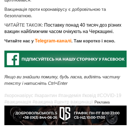
Вакцинація проти коронавірусу є добровільною та
безоплатною.
ЧИТАЙТЕ ТАКОЖ:
Поставку понад 40 тисяч доз різних
вакцин найближчим часом очікують на Черкащині.
Читайте нас у
Telegram-каналі
. Там коротко і ясно.
Якщо ви знайшли помилку, будь ласка, виділіть частину
тексту і натисніть Ctrl+Enter
#коронавірус
#карантин
#пандемія
#ковід
#COVID-19
#вакцинація
#вакцина
#центр вакцинації
Реклама