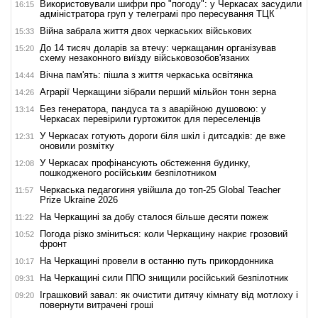
Використовували шифри про "погоду": у Черкасах засудили
16:15
адміністратора груп у телеграмі про пересування ТЦК
Війна забрала життя двох черкаських військових
15:33
До 14 тисяч доларів за втечу: черкащанин організував
15:20
схему незаконного виїзду військовозобов'язаних
Вічна пам'ять: пішла з життя черкаська освітянка
14:44
Аграрії Черкащини зібрали перший мільйон тонн зерна
14:26
Без генератора, пандуса та з аварійною душовою: у
13:14
Черкасах перевірили гуртожиток для переселенців
У Черкасах готують дороги біля шкіл і дитсадків: де вже
12:31
оновили розмітку
У Черкасах профінансують обстеження будинку,
12:08
пошкодженого російським безпілотником
Черкаська педагогиня увійшла до топ-25 Global Teacher
11:57
Prize Ukraine 2026
На Черкащині за добу сталося більше десяти пожеж
11:22
Погода різко зміниться: коли Черкащину накриє грозовий
10:52
фронт
На Черкащині провели в останню путь прикордонника
10:17
На Черкащині сили ППО знищили російський безпілотник
09:31
Іграшковий завал: як очистити дитячу кімнату від мотлоху і
09:20
повернути витрачені гроші