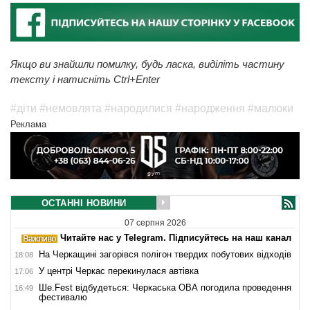
Якщо ви знайшли помилку, будь ласка, виділіть частину
тексту і натисніть Ctrl+Enter
#діти
#немовлята
#народилися
#народження
#малюки
Реклама
ОСТАННІ НОВИНИ
07 серпня 2026
Читайте нас у Telegram. Підписуйтесь на наш канал
На Черкащині загорівся полігон твердих побутових відходів
18:08
У центрі Черкас перекинулася автівка
17:06
Ше.Fest відбудеться: Черкаська ОВА погодила проведення
16:49
фестивалю