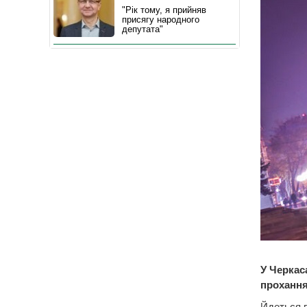
"Рік тому, я прийняв
присягу народного
депутата"
У Черкас
прохання
Йдеться п