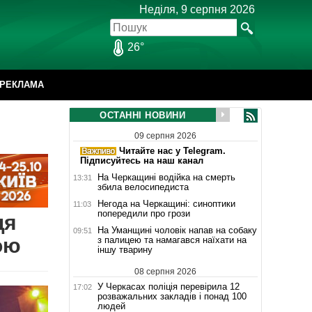
Неділя, 9 серпня 2026
26°
РЕКЛАМА
ОСТАННІ НОВИНИ
09 серпня 2026
Читайте нас у Telegram.
Підписуйтесь на наш канал
На Черкащині водійка на смерть
13:31
збила велосипедиста
Негода на Черкащині: синоптики
11:03
попередили про грози
ця
На Уманщині чоловік напав на собаку
09:51
ою
з палицею та намагався наїхати на
іншу тварину
08 серпня 2026
У Черкасах поліція перевірила 12
17:02
розважальних закладів і понад 100
людей