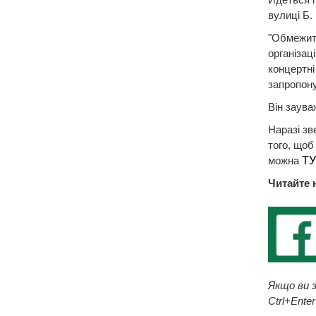
вулиці Б.
"Обмежити
організац
концертні
запропону
Він зауваж
Наразі зв
того, щоб
можна
ТУ
Читайте 
Якщо ви з
Ctrl+Enter