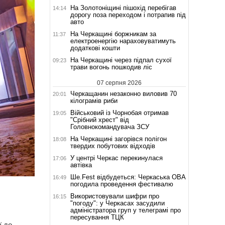
На Золотоніщині пішохід перебігав
14:14
дорогу поза переходом і потрапив під
авто
На Черкащині боржникам за
11:37
електроенергію нараховуватимуть
додаткові кошти
На Черкащині через підпал сухої
09:23
трави вогонь пошкодив ліс
07 серпня 2026
Черкащанин незаконно виловив 70
20:01
кілограмів риби
Військовий із Чорнобая отримав
19:05
"Срібний хрест" від
Головнокомандувача ЗСУ
На Черкащині загорівся полігон
18:08
твердих побутових відходів
У центрі Черкас перекинулася
17:06
автівка
Ше.Fest відбудеться: Черкаська ОВА
16:49
погодила проведення фестивалю
Використовували шифри про
16:15
"погоду": у Черкасах засудили
адміністратора груп у телеграмі про
пересування ТЦК
ї до