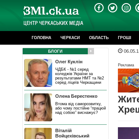
ГОЛОВНА
ЧЕРКАСИ
ОБЛАСТЬ
ГРОШІ
06.05.1
БЛОГИ
Олег Куклін
Реклама
ЧДБК - №1 серед
коледжів України за
результатами НМТ та №2
серед ліцеїв Черкащини
Олена Берестенко
Жите
Втома від саморозвитку,
Хрещ
або чому постійне “працюй
над собою” виснажує?
Віталій
Войцехівський