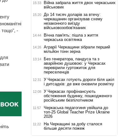
Війна забрала життя двох черкаських
15:33
військових
До 14 тисяч доларів за втечу:
15:20
менту
черкащанин організував схему
незаконного виїзду
зноманітні
військовозобов'язаних
 тощо", -
Вічна пам'ять: пішла з життя
14:44
черкаська освітянка
Аграрії Черкащини зібрали перший
14:26
мільйон тонн зерна
 для
Без генератора, пандуса та з
13:14
аварійною душовою: у Черкасах
вати
перевірили гуртожиток для
переселенців
У Черкасах готують дороги біля шкіл
12:31
і дитсадків: де вже оновили розмітку
У Черкасах профінансують
12:08
обстеження будинку, пошкодженого
російським безпілотником
Черкаська педагогиня увійшла до
11:57
топ-25 Global Teacher Prize Ukraine
2026
На Черкащині за добу сталося
11:22
ніть
більше десяти пожеж