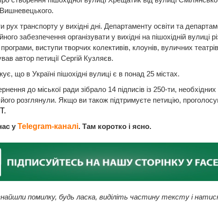
 Вишневецького.
 рух транспорту у вихідні дні. Департаменту освіти та департа
ійного забезпечення організувати у вихідні на пішохідній вулиці рі
 програми, виступи творчих колективів, клоунів, вуличних театрів
вав автор петиції Сергій Кузляєв.
ує, що в Україні пішохідні вулиці є в понад 25 містах.
ернення до міської ради зібрало 14 підписів із 250-ти, необхідних
 його розглянули. Якщо ви також підтримуєте петицію, проголосу
Т.
нас у
Telegram-каналі
. Там коротко і ясно.
найшли помилку, будь ласка, виділіть частину тексту і натис