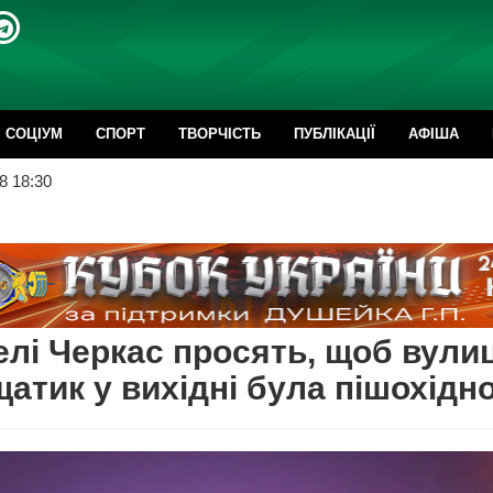
CОЦІУМ
СПОРТ
ТВОРЧІСТЬ
ПУБЛІКАЦІЇ
АФІША
8 18:30
лі Черкас просять, щоб вули
атик у вихідні була пішохідн