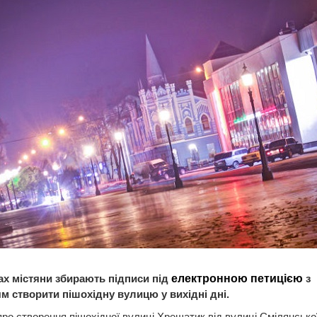
ах містяни збирають підписи під
електронною петицією
з
м створити пішохідну вулицю у вихідні дні.
ро створення пішохідної вулиці Хрещатик від вулиці Смілянсько