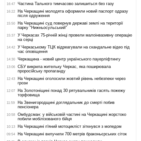
Частина Тального тимчасово залишиться без газу
16:47
На Черкащині молодята оформили новий паспорт одразу
16:22
після одруження
На Черкащині суд повернув державі землі на території
15:50
парку "Нижньосульський"
У Черкасах 75-річній жінці провели малоінвазивну операцію
15:37
на серці
У Черкаському ТЦК відреагували на скандальне відео під
14:42
час оповіщення
Черкащина - новий центр українського пауерліфтингу
14:30
СБУ викрила жительку Черкас, яка поширювала
13:06
проросійську пропаганду
На Черкащині оголосили жовтий рівень небезпеки через
12:43
грози
На Золотоніщині понад 30 рятувальників гасять пожежу
12:07
торфовища
На Звенигородщині доглядальник до смерті побив
11:59
пенсіонера
Омбудсман: у військовій частині на Черкащині жорстоко
10:58
побили мобілізованого бійця
На Черкащині п'яний мотоцикліст зіткнувся з мопедом
10:13
На Черкащині вилучили 700 метрів браконьєрських сіток
09:54