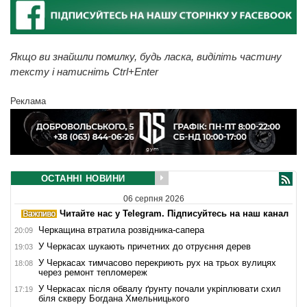
Якщо ви знайшли помилку, будь ласка, виділіть частину
тексту і натисніть Ctrl+Enter
Реклама
ОСТАННІ НОВИНИ
06 серпня 2026
Читайте нас у Telegram. Підписуйтесь на наш канал
Черкащина втратила розвідника-сапера
20:09
У Черкасах шукають причетних до отруєння дерев
19:03
У Черкасах тимчасово перекриють рух на трьох вулицях
18:08
через ремонт тепломереж
У Черкасах після обвалу ґрунту почали укріплювати схил
17:19
біля скверу Богдана Хмельницького