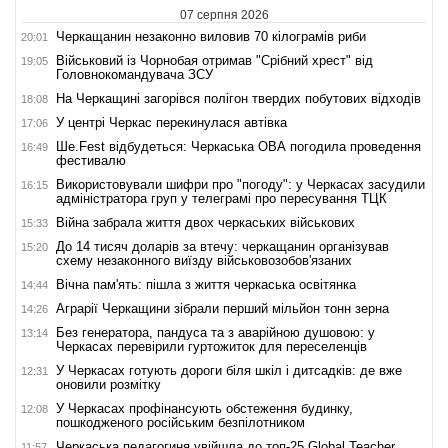
07 серпня 2026
Черкащанин незаконно виловив 70 кілограмів риби
20:01
Військовий із Чорнобая отримав "Срібний хрест" від
19:05
Головнокомандувача ЗСУ
На Черкащині загорівся полігон твердих побутових відходів
18:08
У центрі Черкас перекинулася автівка
17:06
Ше.Fest відбудеться: Черкаська ОВА погодила проведення
16:49
фестивалю
Використовували шифри про "погоду": у Черкасах засудили
16:15
адміністратора груп у телеграмі про пересування ТЦК
Війна забрала життя двох черкаських військових
15:33
До 14 тисяч доларів за втечу: черкащанин організував
15:20
схему незаконного виїзду військовозобов'язаних
Вічна пам'ять: пішла з життя черкаська освітянка
14:44
Аграрії Черкащини зібрали перший мільйон тонн зерна
14:26
Без генератора, пандуса та з аварійною душовою: у
13:14
Черкасах перевірили гуртожиток для переселенців
У Черкасах готують дороги біля шкіл і дитсадків: де вже
12:31
оновили розмітку
У Черкасах профінансують обстеження будинку,
12:08
пошкодженого російським безпілотником
Черкаська педагогиня увійшла до топ-25 Global Teacher
11:57