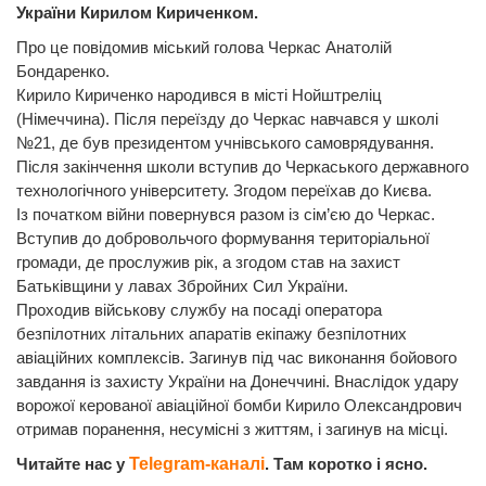
України Кирилом Кириченком.
Про це повідомив міський голова Черкас Анатолій
Бондаренко.
Кирило Кириченко народився в місті Нойштреліц
(Німеччина). Після переїзду до Черкас навчався у школі
№21, де був президентом учнівського самоврядування.
Після закінчення школи вступив до Черкаського державного
технологічного університету. Згодом переїхав до Києва.
Із початком війни повернувся разом із сім’єю до Черкас.
Вступив до добровольчого формування територіальної
громади, де прослужив рік, а згодом став на захист
Батьківщини у лавах Збройних Сил України.
Проходив військову службу на посаді оператора
безпілотних літальних апаратів екіпажу безпілотних
авіаційних комплексів. Загинув під час виконання бойового
завдання із захисту України на Донеччині. Внаслідок удару
ворожої керованої авіаційної бомби Кирило Олександрович
отримав поранення, несумісні з життям, і загинув на місці.
Читайте нас у
Telegram-каналі
. Там коротко і ясно.