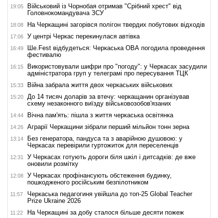
Військовий із Чорнобая отримав "Срібний хрест" від
19:05
Головнокомандувача ЗСУ
На Черкащині загорівся полігон твердих побутових відходів
18:08
У центрі Черкас перекинулася автівка
17:06
Ше.Fest відбудеться: Черкаська ОВА погодила проведення
16:49
фестивалю
Використовували шифри про "погоду": у Черкасах засудили
16:15
адміністратора груп у телеграмі про пересування ТЦК
Війна забрала життя двох черкаських військових
15:33
До 14 тисяч доларів за втечу: черкащанин організував
15:20
схему незаконного виїзду військовозобов'язаних
Вічна пам'ять: пішла з життя черкаська освітянка
14:44
Аграрії Черкащини зібрали перший мільйон тонн зерна
14:26
Без генератора, пандуса та з аварійною душовою: у
13:14
Черкасах перевірили гуртожиток для переселенців
У Черкасах готують дороги біля шкіл і дитсадків: де вже
12:31
оновили розмітку
У Черкасах профінансують обстеження будинку,
12:08
пошкодженого російським безпілотником
Черкаська педагогиня увійшла до топ-25 Global Teacher
11:57
Prize Ukraine 2026
На Черкащині за добу сталося більше десяти пожеж
11:22