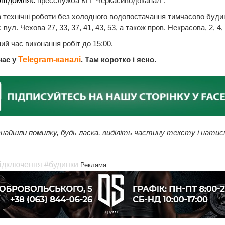
овідомляє
пресслужба КП "Черкасиводоканал".
з технічні роботи без холодного водопостачання тимчасово буди
вул. Чехова 27, 33, 37, 41, 43, 53, а також пров. Некрасова, 2, 4, 6
ий час виконання робіт до 15:00.
нас у
Telegram-каналі
. Там коротко і ясно.
найшли помилку, будь ласка, виділіть частину тексту і натис
ідключення
#будинки
Реклама