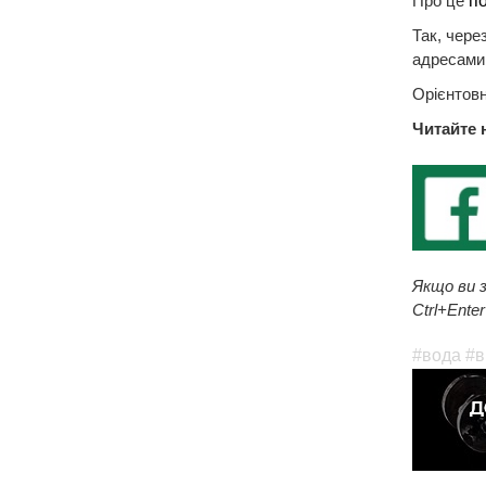
Про це
п
Так, чере
адресами: 
Орієнтовн
Читайте 
Якщо ви з
Ctrl+Enter
#вода
#в