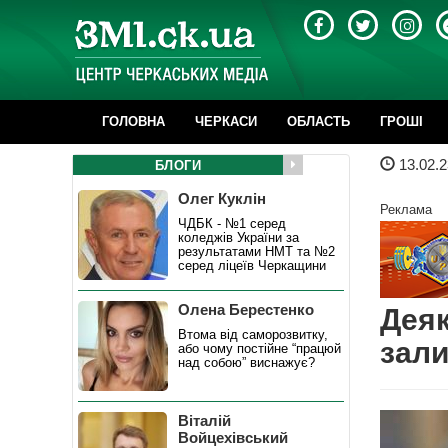
ГОЛОВНА
ЧЕРКАСИ
ОБЛАСТЬ
ГРОШІ
13.02.2
БЛОГИ
Олег Куклін
Реклама
ЧДБК - №1 серед
коледжів України за
результатами НМТ та №2
серед ліцеїв Черкащини
Олена Берестенко
Деяк
Втома від саморозвитку,
зали
або чому постійне “працюй
над собою” виснажує?
Віталій
Войцехівський