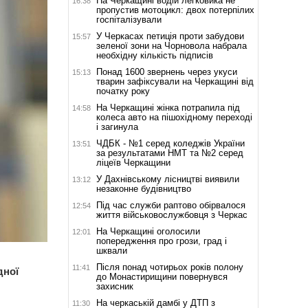
На Черкащині водій легковика не
16:38
пропустив мотоцикл: двох потерпілих
госпіталізували
У Черкасах петиція проти забудови
15:57
зеленої зони на Чорновола набрала
необхідну кількість підписів
Понад 1600 звернень через укуси
15:13
тварин зафіксували на Черкащині від
початку року
На Черкащині жінка потрапила під
14:58
колеса авто на пішохідному переході
і загинула
ЧДБК - №1 серед коледжів України
13:51
за результатами НМТ та №2 серед
ліцеїв Черкащини
У Дахнівському лісництві виявили
13:12
незаконне будівництво
Під час служби раптово обірвалося
12:54
життя військовослужбовця з Черкас
На Черкащині оголосили
12:01
попередження про грози, град і
шквали
Після понад чотирьох років полону
11:41
дної
до Монастирищини повернувся
захисник
На черкаській дамбі у ДТП з
11:30