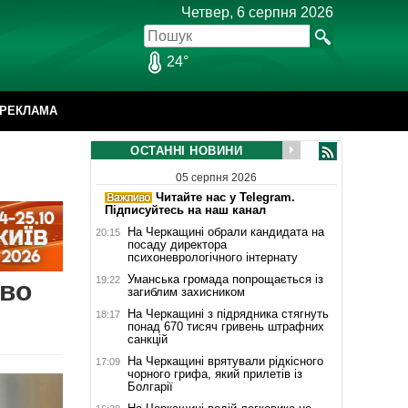
Четвер, 6 серпня 2026
24°
РЕКЛАМА
ОСТАННІ НОВИНИ
05 серпня 2026
Читайте нас у Telegram.
Підписуйтесь на наш канал
На Черкащині обрали кандидата на
20:15
посаду директора
психоневрологічного інтернату
Уманська громада попрощається із
19:22
ово
загиблим захисником
На Черкащині з підрядника стягнуть
18:17
понад 670 тисяч гривень штрафних
санкцій
На Черкащині врятували рідкісного
17:09
чорного грифа, який прилетів із
Болгарії