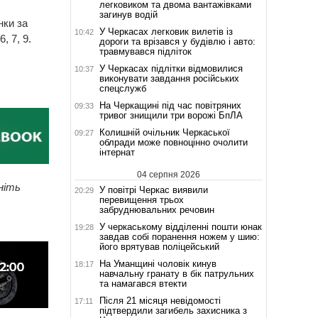
легковиком та двома вантажівками
загинув водій
нки за
У Черкасах легковик вилетів із
10:42
, 7, 9.
дороги та врізався у будівлю і авто:
травмувався підліток
У Черкасах підлітки відмовилися
10:37
виконувати завдання російських
спецслужб
На Черкащині під час повітряних
09:33
тривог знищили три ворожі БпЛА
Колишній очільник Черкаської
09:27
облради може повноцінно очолити
інтернат
04 серпня 2026
ніть
У повітрі Черкас виявили
20:29
перевищення трьох
забруднювальних речовин
У черкаському відділенні пошти юнак
19:28
завдав собі поранення ножем у шию:
його врятував поліцейський
На Уманщині чоловік кинув
18:17
навчальну гранату в бік патрульних
та намагався втекти
Після 21 місяця невідомості
17:11
підтвердили загибель захисника з