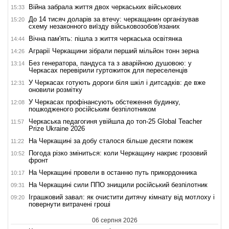
Війна забрала життя двох черкаських військових
15:33
До 14 тисяч доларів за втечу: черкащанин організував
15:20
схему незаконного виїзду військовозобов'язаних
Вічна пам'ять: пішла з життя черкаська освітянка
14:44
Аграрії Черкащини зібрали перший мільйон тонн зерна
14:26
Без генератора, пандуса та з аварійною душовою: у
13:14
Черкасах перевірили гуртожиток для переселенців
У Черкасах готують дороги біля шкіл і дитсадків: де вже
12:31
оновили розмітку
У Черкасах профінансують обстеження будинку,
12:08
пошкодженого російським безпілотником
Черкаська педагогиня увійшла до топ-25 Global Teacher
11:57
Prize Ukraine 2026
На Черкащині за добу сталося більше десяти пожеж
11:22
Погода різко зміниться: коли Черкащину накриє грозовий
10:52
фронт
На Черкащині провели в останню путь прикордонника
10:17
На Черкащині сили ППО знищили російський безпілотник
09:31
Іграшковий завал: як очистити дитячу кімнату від мотлоху і
09:20
повернути витрачені гроші
06 серпня 2026