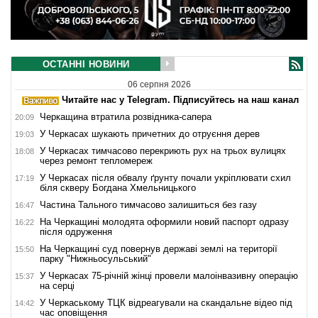
ОСТАННІ НОВИНИ
06 серпня 2026
Читайте нас у Telegram. Підписуйтесь на наш канал
Черкащина втратила розвідника-сапера
20:09
У Черкасах шукають причетних до отруєння дерев
19:03
У Черкасах тимчасово перекриють рух на трьох вулицях
18:08
через ремонт тепломереж
У Черкасах після обвалу ґрунту почали укріплювати схил
17:19
біля скверу Богдана Хмельницького
Частина Тального тимчасово залишиться без газу
16:47
На Черкащині молодята оформили новий паспорт одразу
16:22
після одруження
На Черкащині суд повернув державі землі на території
15:50
парку "Нижньосульський"
У Черкасах 75-річній жінці провели малоінвазивну операцію
15:37
на серці
У Черкаському ТЦК відреагували на скандальне відео під
14:42
час оповіщення