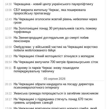
Черкащина - новий центр українського пауерліфтингу
14:30
СБУ викрила жительку Черкас, яка поширювала
13:06
проросійську пропаганду
На Черкащині оголосили жовтий рівень небезпеки через
12:43
грози
На Золотоніщині понад 30 рятувальників гасять пожежу
12:07
торфовища
На Звенигородщині доглядальник до смерті побив
11:59
пенсіонера
Омбудсман: у військовій частині на Черкащині жорстоко
10:58
побили мобілізованого бійця
На Черкащині п'яний мотоцикліст зіткнувся з мопедом
10:13
На Черкащині вилучили 700 метрів браконьєрських сіток
09:54
В одному із парків Черкас знову пошкодили
09:11
попереджувальну табличку
05 серпня 2026
На Черкащині обрали кандидата на посаду директора
20:15
психоневрологічного інтернату
Уманська громада попрощається із загиблим захисником
19:22
На Черкащині з підрядника стягнуть понад 670 тисяч
18:17
гривень штрафних санкцій
На Черкащині врятували рідкісного чорного грифа, який
17:09