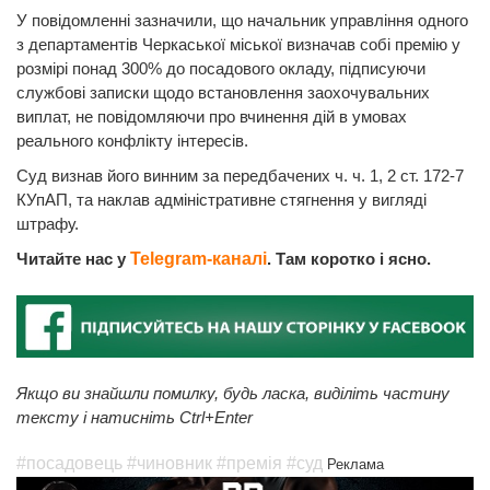
У повідомленні зазначили, що начальник управління одного
з департаментів Черкаської міської визначав собі премію у
розмірі понад 300% до посадового окладу, підписуючи
службові записки щодо встановлення заохочувальних
виплат, не повідомляючи про вчинення дій в умовах
реального конфлікту інтересів.
Суд визнав його винним за передбачених ч. ч. 1, 2 ст. 172-7
КУпАП, та наклав адміністративне стягнення у вигляді
штрафу.
Читайте нас у
Telegram-каналі
. Там коротко і ясно.
Якщо ви знайшли помилку, будь ласка, виділіть частину
тексту і натисніть Ctrl+Enter
#посадовець
#чиновник
#премія
#суд
Реклама