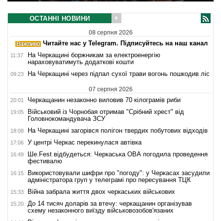
ОСТАННІ НОВИНИ
08 серпня 2026
Читайте нас у Telegram. Підписуйтесь на наш канал
На Черкащині боржникам за електроенергію
11:37
нараховуватимуть додаткові кошти
На Черкащині через підпал сухої трави вогонь пошкодив ліс
09:23
07 серпня 2026
Черкащанин незаконно виловив 70 кілограмів риби
20:01
Військовий із Чорнобая отримав "Срібний хрест" від
19:05
Головнокомандувача ЗСУ
На Черкащині загорівся полігон твердих побутових відходів
18:08
У центрі Черкас перекинулася автівка
17:06
Ше.Fest відбудеться: Черкаська ОВА погодила проведення
16:49
фестивалю
Використовували шифри про "погоду": у Черкасах засудили
16:15
адміністратора груп у телеграмі про пересування ТЦК
Війна забрала життя двох черкаських військових
15:33
До 14 тисяч доларів за втечу: черкащанин організував
15:20
схему незаконного виїзду військовозобов'язаних