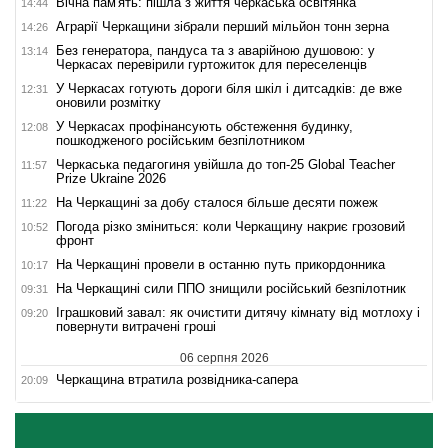
Вічна пам'ять: пішла з життя черкаська освітянка
14:44
Аграрії Черкащини зібрали перший мільйон тонн зерна
14:26
Без генератора, пандуса та з аварійною душовою: у
13:14
Черкасах перевірили гуртожиток для переселенців
У Черкасах готують дороги біля шкіл і дитсадків: де вже
12:31
оновили розмітку
У Черкасах профінансують обстеження будинку,
12:08
пошкодженого російським безпілотником
Черкаська педагогиня увійшла до топ-25 Global Teacher
11:57
Prize Ukraine 2026
На Черкащині за добу сталося більше десяти пожеж
11:22
Погода різко зміниться: коли Черкащину накриє грозовий
10:52
фронт
На Черкащині провели в останню путь прикордонника
10:17
На Черкащині сили ППО знищили російський безпілотник
09:31
Іграшковий завал: як очистити дитячу кімнату від мотлоху і
09:20
повернути витрачені гроші
06 серпня 2026
Черкащина втратила розвідника-сапера
20:09