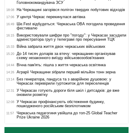
Головнокомандувача ЗСУ
На Черкащині загорівся полігон твердих побутових відходів
18:08
У центрі Черкас перекинулася автівка
17:06
Ше.Fest відбудеться: Черкаська ОВА погодила проведення
16:49
фестивалю
Використовували шифри про "погоду": у Черкасах засудили
16:15
адміністратора груп у телеграмі про пересування ТЦК
Війна забрала життя двох черкаських військових
15:33
До 14 тисяч доларів за втечу: черкащанин організував
15:20
схему незаконного виїзду військовозобов'язаних
Вічна пам'ять: пішла з життя черкаська освітянка
14:44
Аграрії Черкащини зібрали перший мільйон тонн зерна
14:26
Без генератора, пандуса та з аварійною душовою: у
13:14
Черкасах перевірили гуртожиток для переселенців
У Черкасах готують дороги біля шкіл і дитсадків: де вже
12:31
оновили розмітку
У Черкасах профінансують обстеження будинку,
12:08
пошкодженого російським безпілотником
Черкаська педагогиня увійшла до топ-25 Global Teacher
11:57
Prize Ukraine 2026