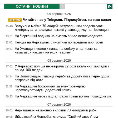
ОСТАННІ НОВИНИ
09 серпня 2026
Читайте нас у Telegram. Підписуйтесь на наш канал
Залучено майже 70 людей: рятувальники продовжують
15:48
ліквідовувати наслідки пожежі у заповіднику на Черкащині
На Черкащині водійка на смерть збила велосипедиста
13:31
Негода на Черкащині: синоптики попередили про грози
11:03
На Уманщині чоловік напав на собаку з палицею та
09:51
намагався наїхати на іншу тварину
08 серпня 2026
У Черкасах поліція перевірила 12 розважальних закладів і
17:02
понад 100 людей
На Золотоніщині пішохід перебігав дорогу поза переходом і
14:14
потрапив під авто
На Черкащині боржникам за електроенергію
11:37
нараховуватимуть додаткові кошти
На Черкащині через підпал сухої трави вогонь пошкодив ліс
09:23
07 серпня 2026
Черкащанин незаконно виловив 70 кілограмів риби
20:01
Військовий із Чорнобая отримав "Срібний хрест" від
19:05