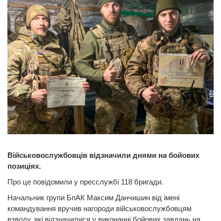
Військовослужбовців відзначили днями на бойових
позиціях.
Про це повідомили у пресслужбі 118 бригади.
Начальник групи БпАК Максим Данчишин від імені
командування вручив нагороди військовослужбовцям
взводу, які відзначилися у виконанні бойових завдань на