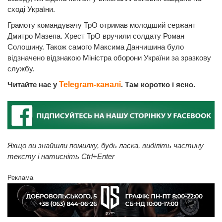
сході України.
Грамоту командувачу ТрО отримав молодший сержант
Дмитро Мазепа. Хрест ТрО вручили солдату Роман
Солошину. Також самого Максима Данчишина було
відзначено відзнакою Міністра оборони України за зразкову
службу.
Читайте нас у
Telegram-каналі
. Там коротко і ясно.
Якщо ви знайшли помилку, будь ласка, виділіть частину
тексту і натисніть Ctrl+Enter
Реклама