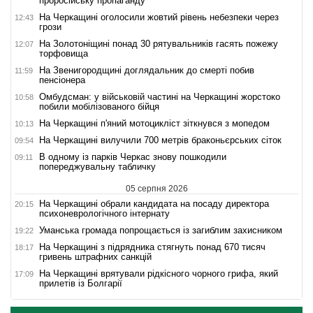
проросійську пропаганду
На Черкащині оголосили жовтий рівень небезпеки через
12:43
грози
На Золотоніщині понад 30 рятувальників гасять пожежу
12:07
торфовища
На Звенигородщині доглядальник до смерті побив
11:59
пенсіонера
Омбудсман: у військовій частині на Черкащині жорстоко
10:58
побили мобілізованого бійця
На Черкащині п'яний мотоцикліст зіткнувся з мопедом
10:13
На Черкащині вилучили 700 метрів браконьєрських сіток
09:54
В одному із парків Черкас знову пошкодили
09:11
попереджувальну табличку
05 серпня 2026
На Черкащині обрали кандидата на посаду директора
20:15
психоневрологічного інтернату
Уманська громада попрощається із загиблим захисником
19:22
На Черкащині з підрядника стягнуть понад 670 тисяч
18:17
гривень штрафних санкцій
На Черкащині врятували рідкісного чорного грифа, який
17:09
прилетів із Болгарії