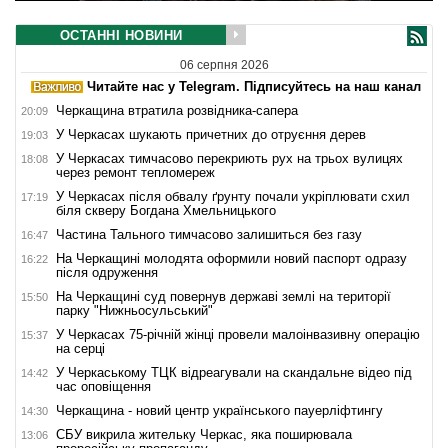
ОСТАННІ НОВИНИ
06 серпня 2026
Читайте нас у Telegram. Підписуйтесь на наш канал
Черкащина втратила розвідника-сапера
20:09
У Черкасах шукають причетних до отруєння дерев
19:03
У Черкасах тимчасово перекриють рух на трьох вулицях
18:08
через ремонт тепломереж
У Черкасах після обвалу ґрунту почали укріплювати схил
17:19
біля скверу Богдана Хмельницького
Частина Тального тимчасово залишиться без газу
16:47
На Черкащині молодята оформили новий паспорт одразу
16:22
після одруження
На Черкащині суд повернув державі землі на території
15:50
парку "Нижньосульський"
У Черкасах 75-річній жінці провели малоінвазивну операцію
15:37
на серці
У Черкаському ТЦК відреагували на скандальне відео під
14:42
час оповіщення
Черкащина - новий центр українського пауерліфтингу
14:30
СБУ викрила жительку Черкас, яка поширювала
13:06