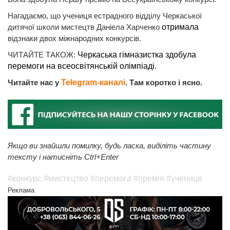
Нагадаємо, що учениця естрадного відділу Черкаської
дитячої школи мистецтв Даніела Харченко
отримала
відзнаки двох міжнародних конкурсів.
ЧИТАЙТЕ ТАКОЖ:
Черкаська гімназистка здобула
перемоги на всеосвітянській олімпіаді.
Читайте нас у
Telegram-каналі
. Там коротко і ясно.
Якщо ви знайшли помилку, будь ласка, виділіть частину
тексту і натисніть Ctrl+Enter
#конкурс
#мистецтво
#перемога
#премія
#учениця
Реклама