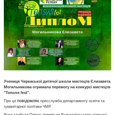
Учениця Черкаської дитячої школи мистецтв Єлизавета
Могильникова отримала перемогу на конкурсі мистецтв
"Тополя fest".
Про це
повідомляє
пресслужба департаменту освіти та
гуманітарної політики ЧМР.
Вона здобула Першу премію на Всеукраїнському конкурсі.