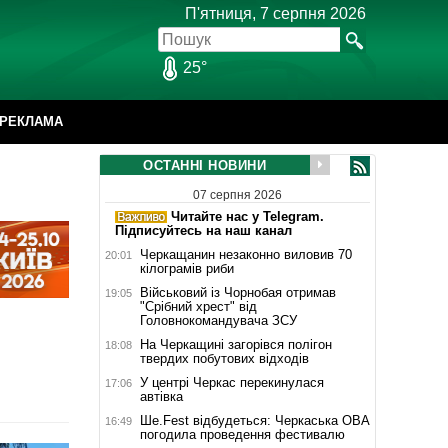
П'ятниця, 7 серпня 2026
25°
РЕКЛАМА
ОСТАННІ НОВИНИ
07 серпня 2026
Читайте нас у Telegram.
Підписуйтесь на наш канал
Черкащанин незаконно виловив 70
20:01
кілограмів риби
Військовий із Чорнобая отримав
19:05
"Срібний хрест" від
Головнокомандувача ЗСУ
На Черкащині загорівся полігон
18:08
твердих побутових відходів
У центрі Черкас перекинулася
17:06
автівка
Ше.Fest відбудеться: Черкаська ОВА
16:49
погодила проведення фестивалю