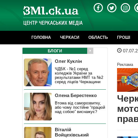
ГОЛОВНА
ЧЕРКАСИ
ОБЛАСТЬ
ГРОШІ
07.07.2
БЛОГИ
Олег Куклін
Реклама
ЧДБК - №1 серед
коледжів України за
результатами НМТ та №2
серед ліцеїв Черкащини
Олена Берестенко
Черк
Втома від саморозвитку,
мото
або чому постійне “працюй
над собою” виснажує?
пра
Віталій
Войцехівський