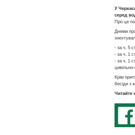
У Черкас
серед во
Про це по
Днями пра
знехтува
- за ч. 5
- за ч. 1
- за ч. 1
цивільно-
Крім прит
бесіди з 
Читайте 