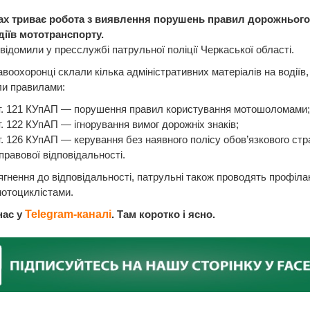
ах триває робота з виявлення порушень правил дорожнього
діїв мототранспорту.
відомили у пресслужбі патрульної поліції Черкаської області.
воохоронці склали кілька адміністративних матеріалів на водіїв, 
ли правилами:
 ст. 121 КУпАП — порушення правил користування мотошоломами;
 ст. 122 КУпАП — ігнорування вимог дорожніх знаків;
 ст. 126 КУпАП — керування без наявного полісу обов’язкового ст
правової відповідальності.
ягнення до відповідальності, патрульні також проводять профіла
мотоциклістами.
нас у
Telegram-каналі
. Там коротко і ясно.