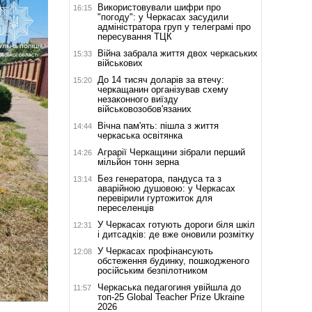
Використовували шифри про
16:15
"погоду": у Черкасах засудили
адміністратора груп у телеграмі про
пересування ТЦК
Війна забрала життя двох черкаських
15:33
військових
До 14 тисяч доларів за втечу:
15:20
черкащанин організував схему
незаконного виїзду
військовозобов'язаних
Вічна пам'ять: пішла з життя
14:44
черкаська освітянка
Аграрії Черкащини зібрали перший
14:26
мільйон тонн зерна
Без генератора, пандуса та з
13:14
аварійною душовою: у Черкасах
перевірили гуртожиток для
переселенців
У Черкасах готують дороги біля шкіл
12:31
і дитсадків: де вже оновили розмітку
У Черкасах профінансують
12:08
обстеження будинку, пошкодженого
російським безпілотником
Черкаська педагогиня увійшла до
11:57
топ-25 Global Teacher Prize Ukraine
2026