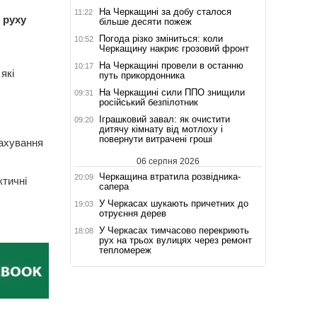
На Черкащині за добу сталося
11:22
 руху
більше десяти пожеж
Погода різко зміниться: коли
10:52
Черкащину накриє грозовий фронт
На Черкащині провели в останню
10:17
які
путь прикордонника
На Черкащині сили ППО знищили
09:31
російський безпілотник
Іграшковий завал: як очистити
09:20
дитячу кімнату від мотлоху і
повернути витрачені гроші
рахування
06 серпня 2026
Черкащина втратила розвідника-
20:09
ктичні
сапера
У Черкасах шукають причетних до
19:03
отруєння дерев
У Черкасах тимчасово перекриють
18:08
рух на трьох вулицях через ремонт
тепломереж