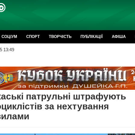
CОЦІУМ
СПОРТ
ТВОРЧІСТЬ
ПУБЛІКАЦІЇ
АФІША
5 13:49
аські патрульні штрафують
циклістів за нехтування
вилами