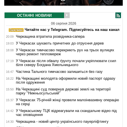
ОСТАННІ НОВИНИ
06 серпня 2026
Читайте нас у Telegram. Підписуйтесь на наш канал
Черкащина втратила розвідника-сапера
20:09
У Черкасах шукають причетних до отруєння дерев
19:03
У Черкасах тимчасово перекриють рух на трьох вулицях
18:08
через ремонт тепломереж
У Черкасах після обвалу ґрунту почали укріплювати схил
17:19
біля скверу Богдана Хмельницького
Частина Тального тимчасово залишиться без газу
16:47
На Черкащині молодята оформили новий паспорт одразу
16:22
після одруження
На Черкащині суд повернув державі землі на території
15:50
парку "Нижньосульський"
У Черкасах 75-річній жінці провели малоінвазивну операцію
15:37
на серці
У Черкаському ТЦК відреагували на скандальне відео під
14:42
час оповіщення
Черкащина - новий центр українського пауерліфтингу
14:30