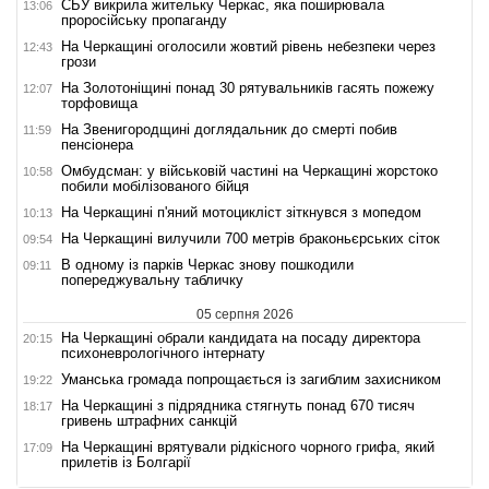
СБУ викрила жительку Черкас, яка поширювала
13:06
проросійську пропаганду
На Черкащині оголосили жовтий рівень небезпеки через
12:43
грози
На Золотоніщині понад 30 рятувальників гасять пожежу
12:07
торфовища
На Звенигородщині доглядальник до смерті побив
11:59
пенсіонера
Омбудсман: у військовій частині на Черкащині жорстоко
10:58
побили мобілізованого бійця
На Черкащині п'яний мотоцикліст зіткнувся з мопедом
10:13
На Черкащині вилучили 700 метрів браконьєрських сіток
09:54
В одному із парків Черкас знову пошкодили
09:11
попереджувальну табличку
05 серпня 2026
На Черкащині обрали кандидата на посаду директора
20:15
психоневрологічного інтернату
Уманська громада попрощається із загиблим захисником
19:22
На Черкащині з підрядника стягнуть понад 670 тисяч
18:17
гривень штрафних санкцій
На Черкащині врятували рідкісного чорного грифа, який
17:09
прилетів із Болгарії