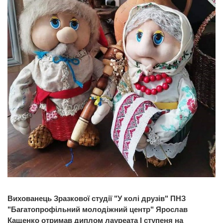
Вихованець Зразкової студії "У колі друзів" ПНЗ
"Багатопрофільний молодіжний центр" Ярослав
Кащенко отримав диплом лауреата І ступеня на