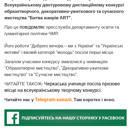
Всеукраїнському двотуровому дистанційному конкурсі
образотворчого, декоративно-ужиткового та сучасного
мистецтва "Битва жанрів ART".
Про це
повідомляє
пресслужба департаменту освіти та
гуманітарної політики ЧМР.
Його роботи "Доброго вечора – ми з України" та "Українські
мотиви" і віковій категорії "молодь" посіли перші місця.
Загалом учасники конкурсу змагалися у номінаціях
"Образотворче мистецтво", "Декоративно-ужиткове
мистецтво" та "Сучасне мистецтво".
ЧИТАЙТЕ ТАКОЖ:
Черкаська учениця посіла призове
місце на всеукраїнському творчому конкурсі.
Читайте нас у
Telegram-каналі
. Там коротко і ясно.