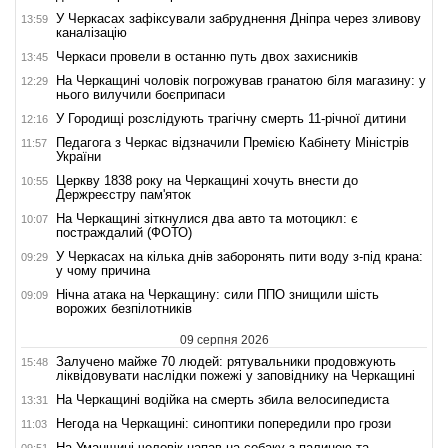
У Черкасах зафіксували забруднення Дніпра через зливову
13:59
каналізацію
Черкаси провели в останню путь двох захисників
13:45
На Черкащині чоловік погрожував гранатою біля магазину: у
12:29
нього вилучили боєприпаси
У Городищі розслідують трагічну смерть 11-річної дитини
12:16
Педагога з Черкас відзначили Премією Кабінету Міністрів
11:57
України
Церкву 1838 року на Черкащині хочуть внести до
10:55
Держреєстру пам'яток
На Черкащині зіткнулися два авто та мотоцикл: є
10:07
постраждалий (ФОТО)
У Черкасах на кілька днів заборонять пити воду з-під крана:
09:29
у чому причина
Нічна атака на Черкащину: сили ППО знищили шість
09:09
ворожих безпілотників
09 серпня 2026
Залучено майже 70 людей: рятувальники продовжують
15:48
ліквідовувати наслідки пожежі у заповіднику на Черкащині
На Черкащині водійка на смерть збила велосипедиста
13:31
Негода на Черкащині: синоптики попередили про грози
11:03
На Уманщині чоловік напав на собаку з палицею та
09:51