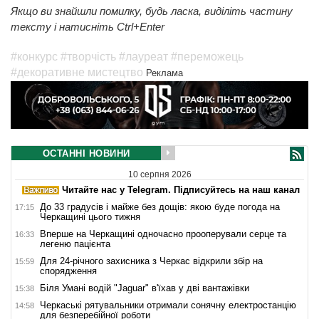
Якщо ви знайшли помилку, будь ласка, виділіть частину
тексту і натисніть Ctrl+Enter
#конкурс
#творчість
#лауреат
#переможець
#декоративне мистецтво
Реклама
ОСТАННІ НОВИНИ
10 серпня 2026
Читайте нас у Telegram. Підписуйтесь на наш канал
До 33 градусів і майже без дощів: якою буде погода на
17:15
Черкащині цього тижня
Вперше на Черкащині одночасно прооперували серце та
16:33
легеню пацієнта
Для 24-річного захисника з Черкас відкрили збір на
15:59
спорядження
Біля Умані водій "Jaguar" в'їхав у дві вантажівки
15:38
Черкаські рятувальники отримали сонячну електростанцію
14:58
для безперебійної роботи