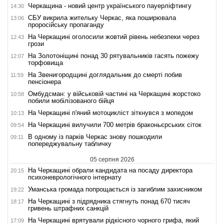
Черкащина - новий центр українського пауерліфтингу
14:30
СБУ викрила жительку Черкас, яка поширювала
13:06
проросійську пропаганду
На Черкащині оголосили жовтий рівень небезпеки через
12:43
грози
На Золотоніщині понад 30 рятувальників гасять пожежу
12:07
торфовища
На Звенигородщині доглядальник до смерті побив
11:59
пенсіонера
Омбудсман: у військовій частині на Черкащині жорстоко
10:58
побили мобілізованого бійця
На Черкащині п'яний мотоцикліст зіткнувся з мопедом
10:13
На Черкащині вилучили 700 метрів браконьєрських сіток
09:54
В одному із парків Черкас знову пошкодили
09:11
попереджувальну табличку
05 серпня 2026
На Черкащині обрали кандидата на посаду директора
20:15
психоневрологічного інтернату
Уманська громада попрощається із загиблим захисником
19:22
На Черкащині з підрядника стягнуть понад 670 тисяч
18:17
гривень штрафних санкцій
На Черкащині врятували рідкісного чорного грифа, який
17:09