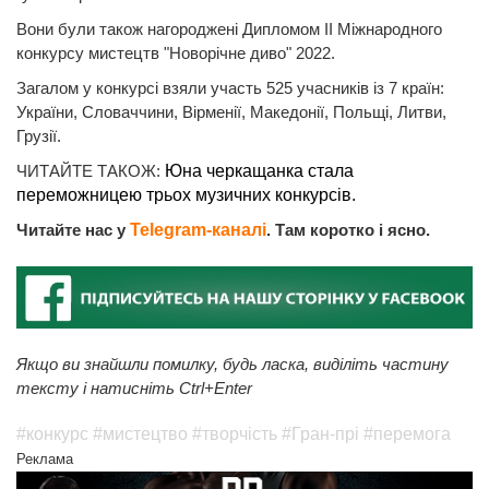
Вони були також нагороджені Дипломом ІІ Міжнародного
конкурсу мистецтв "Новорічне диво" 2022.
Загалом у конкурсі взяли участь 525 учасників із 7 країн:
України, Словаччини, Вірменії, Македонії, Польщі, Литви,
Грузії.
ЧИТАЙТЕ ТАКОЖ:
Юна черкащанка стала
переможницею трьох музичних конкурсів.
Читайте нас у
Telegram-каналі
. Там коротко і ясно.
Якщо ви знайшли помилку, будь ласка, виділіть частину
тексту і натисніть Ctrl+Enter
#конкурс
#мистецтво
#творчість
#Гран-прі
#перемога
Реклама