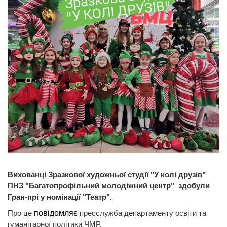
Вихованці Зразкової художньої студії "У колі друзів"
ПНЗ "Багатопрофільний молодіжний центр" здобули
Гран-прі у номінації "Театр".
Про це
повідомляє
пресслужба департаменту освіти та
гуманітарної політики ЧМР.