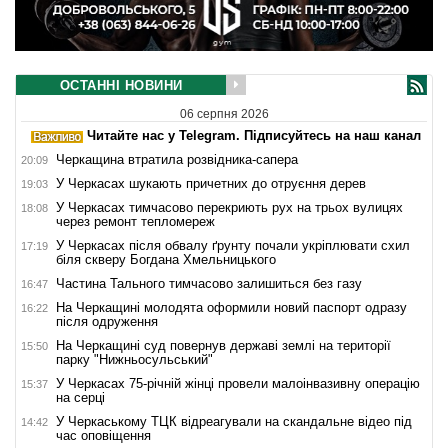
ОСТАННІ НОВИНИ
06 серпня 2026
Читайте нас у Telegram. Підписуйтесь на наш канал
Черкащина втратила розвідника-сапера
20:09
У Черкасах шукають причетних до отруєння дерев
19:03
У Черкасах тимчасово перекриють рух на трьох вулицях
18:08
через ремонт тепломереж
У Черкасах після обвалу ґрунту почали укріплювати схил
17:19
біля скверу Богдана Хмельницького
Частина Тального тимчасово залишиться без газу
16:47
На Черкащині молодята оформили новий паспорт одразу
16:22
після одруження
На Черкащині суд повернув державі землі на території
15:50
парку "Нижньосульський"
У Черкасах 75-річній жінці провели малоінвазивну операцію
15:37
на серці
У Черкаському ТЦК відреагували на скандальне відео під
14:42
час оповіщення