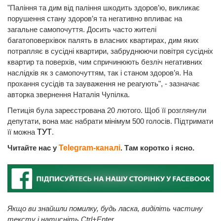
"Паління та дим від паління шкодить здоров’ю, викликає
порушення стану здоров’я та негативно впливає на
загальне самопочуття. Досить часто жителі
багатоповерхівок палять в власних квартирах, дим яких
потрапляє в сусідні квартири, забруднюючи повітря сусідніх
квартир та поверхів, чим спричинюють безліч негативних
наслідків як з самопочуттям, так і станом здоров’я. На
прохання сусідів та зауваження не реагують", - зазначає
авторка звернення Наталія Чупілка.
Петиція була зареєстрована 20 лютого. Щоб її розглянули
депутати, вона має набрати мінімум 500 голосів. Підтримати
її можна
ТУТ
.
Читайте нас у
Telegram-каналі
. Там коротко і ясно.
Якщо ви знайшли помилку, будь ласка, виділіть частину
тексту і натисніть Ctrl+Enter