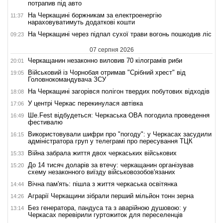
потрапив під авто
На Черкащині боржникам за електроенергію
11:37
нараховуватимуть додаткові кошти
На Черкащині через підпал сухої трави вогонь пошкодив ліс
09:23
07 серпня 2026
Черкащанин незаконно виловив 70 кілограмів риби
20:01
Військовий із Чорнобая отримав "Срібний хрест" від
19:05
Головнокомандувача ЗСУ
На Черкащині загорівся полігон твердих побутових відходів
18:08
У центрі Черкас перекинулася автівка
17:06
Ше.Fest відбудеться: Черкаська ОВА погодила проведення
16:49
фестивалю
Використовували шифри про "погоду": у Черкасах засудили
16:15
адміністратора груп у телеграмі про пересування ТЦК
Війна забрала життя двох черкаських військових
15:33
До 14 тисяч доларів за втечу: черкащанин організував
15:20
схему незаконного виїзду військовозобов'язаних
Вічна пам'ять: пішла з життя черкаська освітянка
14:44
Аграрії Черкащини зібрали перший мільйон тонн зерна
14:26
Без генератора, пандуса та з аварійною душовою: у
13:14
Черкасах перевірили гуртожиток для переселенців