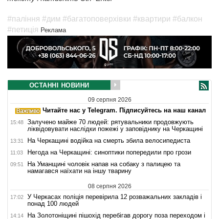
#паління
#дим
#багатоповерхівки
#квартири
#балкон
#петиція
Реклама
ОСТАННІ НОВИНИ
09 серпня 2026
Читайте нас у Telegram. Підписуйтесь на наш канал
Залучено майже 70 людей: рятувальники продовжують
15:48
ліквідовувати наслідки пожежі у заповіднику на Черкащині
На Черкащині водійка на смерть збила велосипедиста
13:31
Негода на Черкащині: синоптики попередили про грози
11:03
На Уманщині чоловік напав на собаку з палицею та
09:51
намагався наїхати на іншу тварину
08 серпня 2026
У Черкасах поліція перевірила 12 розважальних закладів і
17:02
понад 100 людей
На Золотоніщині пішохід перебігав дорогу поза переходом і
14:14