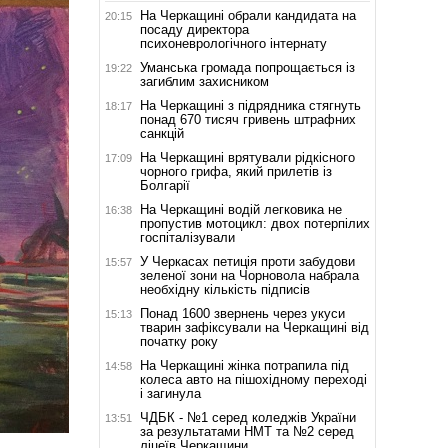
На Черкащині обрали кандидата на
20:15
посаду директора
психоневрологічного інтернату
Уманська громада попрощається із
19:22
загиблим захисником
На Черкащині з підрядника стягнуть
18:17
понад 670 тисяч гривень штрафних
санкцій
На Черкащині врятували рідкісного
17:09
чорного грифа, який прилетів із
Болгарії
На Черкащині водій легковика не
16:38
пропустив мотоцикл: двох потерпілих
госпіталізували
У Черкасах петиція проти забудови
15:57
зеленої зони на Чорновола набрала
необхідну кількість підписів
Понад 1600 звернень через укуси
15:13
тварин зафіксували на Черкащині від
початку року
На Черкащині жінка потрапила під
14:58
колеса авто на пішохідному переході
і загинула
ЧДБК - №1 серед коледжів України
13:51
за результатами НМТ та №2 серед
ліцеїв Черкащини