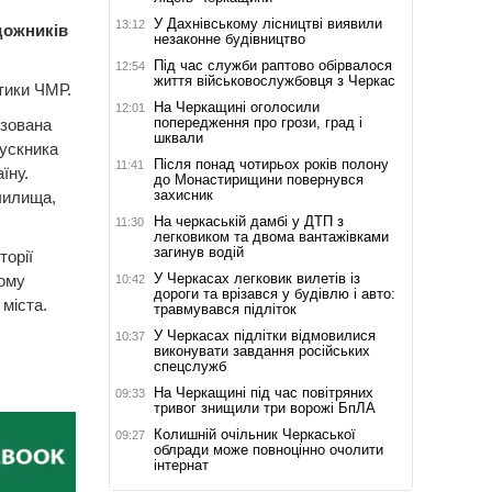
У Дахнівському лісництві виявили
13:12
дожників
незаконне будівництво
Під час служби раптово обірвалося
12:54
життя військовослужбовця з Черкас
ітики ЧМР.
На Черкащині оголосили
12:01
попередження про грози, град і
ізована
шквали
пускника
Після понад чотирьох років полону
11:41
їну.
до Монастирищини повернувся
захисник
чилища,
На черкаській дамбі у ДТП з
11:30
легковиком та двома вантажівками
загинув водій
торії
У Черкасах легковик вилетів із
кому
10:42
дороги та врізався у будівлю і авто:
міста.
травмувався підліток
У Черкасах підлітки відмовилися
10:37
виконувати завдання російських
спецслужб
На Черкащині під час повітряних
09:33
тривог знищили три ворожі БпЛА
Колишній очільник Черкаської
09:27
облради може повноцінно очолити
інтернат