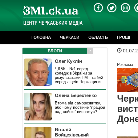
ГОЛОВНА
ЧЕРКАСИ
ОБЛАСТЬ
ГРОШІ
01.07.2
БЛОГИ
Олег Куклін
Реклама
ЧДБК - №1 серед
коледжів України за
результатами НМТ та №2
серед ліцеїв Черкащини
Олена Берестенко
Черк
Втома від саморозвитку,
вист
або чому постійне “працюй
над собою” виснажує?
Дон
Віталій
Войцехівський