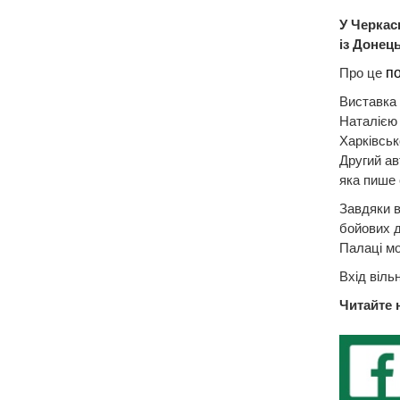
У Черкас
із Донець
Про це
п
Виставка 
Наталією 
Харківськ
Другий ав
яка пише 
Завдяки в
бойових д
Палаці мо
Вхід віль
Читайте 