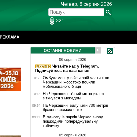
Четвер, 6 серпня 2026
32°
РЕКЛАМА
ОСТАННІ НОВИНИ
06 серпня 2026
Читайте нас у Telegram.
Підписуйтесь на наш канал
Омбудсман: у військовій частині на
10:58
Черкащині жорстоко побили
мобілізованого бійця
На Черкащині п'яний мотоцикліст
10:13
зіткнувся з мопедом
На Черкащині вилучили 700 метрів
09:54
браконьєрських сіток
В одному із парків Черкас знову
09:11
пошкодили попереджувальну
табличку
05 серпня 2026