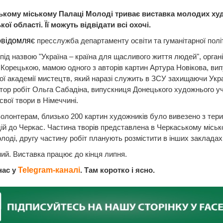
ькому міському Палаці Молоді триває виставка молодих ху
кої області. Її можуть відвідати всі охочі.
овідомляє
пресслужба департаменту освіти та гуманітарної пол
під назвою "Україна – країна для щасливого життя людей", орган
Корецькою, мамою одного з авторів картин Артура Новікова, ви
ої академії мистецтв, який наразі служить в ЗСУ захищаючи Укра
тор робіт Ольга Сабадіна, випускниця Донецького художнього у
свої твори в Німеччині.
олонтерам, близько 200 картин художників було вивезено з тери
ій до Черкас. Частина творів представлена в Черкаському місь
лоді, другу частину робіт планують розмістити в інших закладах 
ний. Виставка працює до кінця липня.
нас у
Telegram-каналі
. Там коротко і ясно.