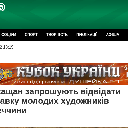
CОЦІУМ
СПОРТ
ТВОРЧІСТЬ
ПУБЛІКАЦІЇ
АФІША
2 13:19
ащан запрошують відвідати
авку молодих художників
еччини