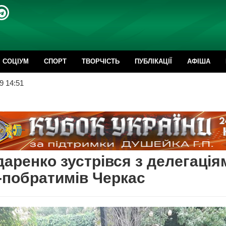
CОЦІУМ
СПОРТ
ТВОРЧІСТЬ
ПУБЛІКАЦІЇ
АФІША
9 14:51
аренко зустрівся з делегація
-побратимів Черкас