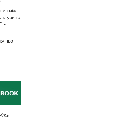
.
осин між
ультури та
, -
ку про
ніть