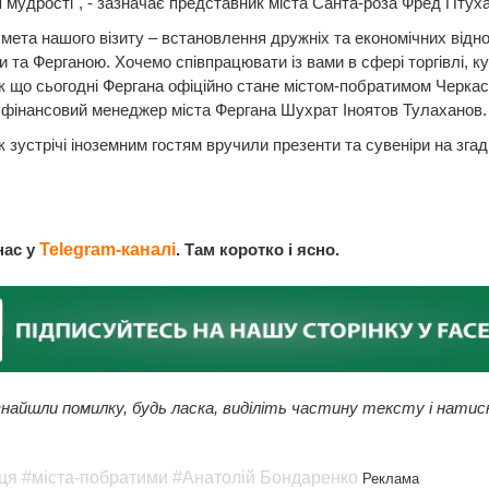
 мудрості", - зазначає представник міста Санта-роза Фред Птуха
мета нашого візиту – встановлення дружніх та економічних відн
 та Ферганою. Хочемо співпрацювати із вами в сфері торгівлі, к
ак що сьогодні Фергана офіційно стане містом-побратимом Черкас"
фінансовий менеджер міста Фергана Шухрат Іноятов Тулаханов.
 зустрічі іноземним гостям вручили презенти та сувеніри на згад
нас у
Telegram-каналі
. Там коротко і ясно.
найшли помилку, будь ласка, виділіть частину тексту і натис
ця
#міста-побратими
#Анатолій Бондаренко
Реклама