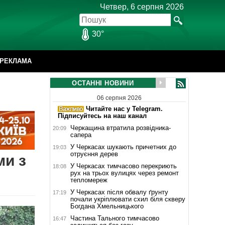
Четвер, 6 серпня 2026
30°
РЕКЛАМА
ОСТАННІ НОВИНИ
06 серпня 2026
Читайте нас у Telegram.
Підписуйтесь на наш канал
Черкащина втратила розвідника-
20:09
сапера
У Черкасах шукають причетних до
19:03
отруєння дерев
ми з
У Черкасах тимчасово перекриють
18:08
рух на трьох вулицях через ремонт
тепломереж
У Черкасах після обвалу ґрунту
17:19
почали укріплювати схил біля скверу
Богдана Хмельницького
Частина Тального тимчасово
16:47