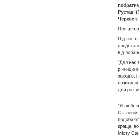
побратимі
Руставі (
Черкас з 
Про це по
Під час н
представн
від побач
"Для нас 
річницю в
заходів, 
позитивні
для розви
"Я люблю 
Останній 
подобають
краще, во
Місту Сан