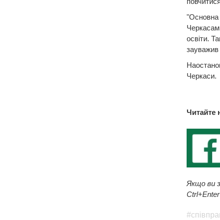
повчитися
"Основна 
Черкасами
освіти. Т
зауважив 
Наостанок
Черкаси.
Читайте 
Якщо ви з
Ctrl+Enter
#співпра