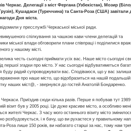
в Черкас. Делегації з міст Фергана (Узбекістан), Мозир (Біло
Грузія), Кушадаси (Туреччина) та Санта-Роза (США) завітали 
нагоди Дня міста.
відомили у пресслужбі Черкаської міської ради.
евимушеного спілкування за чашкою кави члени делегацій та
ики міської влади обговорили плани співпраці і поділилися вра
еного у нашому місті.
велика честь сьогодні приймати усіх вас. Наше місто сьогодні св
ід першої згадки про місто. У нас сьогодні відбуватиметься багат
і я буду радий супроводжувати вас. Сподіваюся, що у вас залиш
 враження про наше місто, що відобразиться на нашій подальшій 
тку наших міст@, - звернувся до гостей Анатолій Бондаренко.
Черкаси. Приїздив сюди кілька разів. Перше я побував тут 1989 
мій візит був у 2005 році. Це дуже красиве місто, а особливо мені
ся жителі Черкас. З часу мого останнього візиту місто змінилос
но розбудовується, і я бачу, що ви рухаєтеся у правильному нап
та-Роза лише 150 років, ви набагато старші за нас, тому нам тре