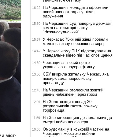
залишиться без газу
На Черкащині молодята оформили
16:22
новий паспорт одразу після
одруження
На Черкащині суд повернув державі
15:50
землі на території парку
"Нижньосульський"
У Черкасах 75-річній жінці провели
15:37
малоінвазивну операцію на серці
У Черкаському ТЦК відреагували на
14:42
скандальне відео під час оповіщення
Черкащина - новий центр
14:30
українського пауерліфтингу
СБУ викрила жительку Черкас, яка
13:06
поширювала проросійську
пропаганду
На Черкащині оголосили жовтий
12:43
рівень небезпеки через грози
На Золотоніщині понад 30
12:07
рятувальників гасять пожежу
торфовища
На Звенигородщині доглядальник до
11:59
смерті побив пенсіонера
Омбудсман: у військовій частині на
10:58
Черкащині жорстоко побили
и міст-