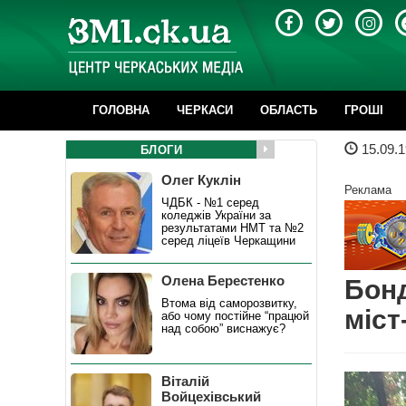
ГОЛОВНА
ЧЕРКАСИ
ОБЛАСТЬ
ГРОШІ
15.09.1
БЛОГИ
Олег Куклін
Реклама
ЧДБК - №1 серед
коледжів України за
результатами НМТ та №2
серед ліцеїв Черкащини
Олена Берестенко
Бонд
Втома від саморозвитку,
міст
або чому постійне “працюй
над собою” виснажує?
Віталій
Войцехівський