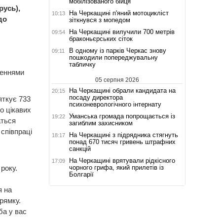
мобілізованого бійця
русь),
На Черкащині п'яний мотоцикліст
10:13
до
зіткнувся з мопедом
На Черкащині вилучили 700 метрів
09:54
браконьєрських сіток
В одному із парків Черкас знову
09:11
пошкодили попереджувальну
табличку
женнями
05 серпня 2026
На Черкащині обрали кандидата на
20:15
посаду директора
яткує 733
психоневрологічного інтернату
о цікавих
Уманська громада попрощається із
19:22
аться
загиблим захисником
співпраці
На Черкащині з підрядника стягнуть
18:17
понад 670 тисяч гривень штрафних
санкцій
На Черкащині врятували рідкісного
17:09
чорного грифа, який прилетів із
року.
Болгарії
я на
рямку.
ба у вас