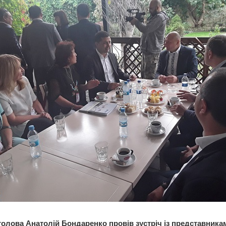
голова Анатолій Бондаренко провів зустріч із представникам