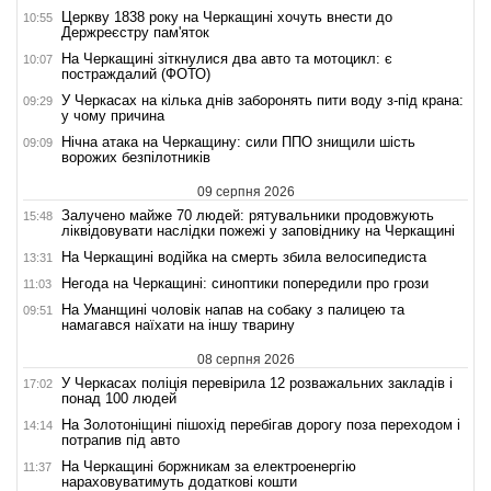
Церкву 1838 року на Черкащині хочуть внести до
10:55
Держреєстру пам'яток
На Черкащині зіткнулися два авто та мотоцикл: є
10:07
постраждалий (ФОТО)
У Черкасах на кілька днів заборонять пити воду з-під крана:
09:29
у чому причина
Нічна атака на Черкащину: сили ППО знищили шість
09:09
ворожих безпілотників
09 серпня 2026
Залучено майже 70 людей: рятувальники продовжують
15:48
ліквідовувати наслідки пожежі у заповіднику на Черкащині
На Черкащині водійка на смерть збила велосипедиста
13:31
Негода на Черкащині: синоптики попередили про грози
11:03
На Уманщині чоловік напав на собаку з палицею та
09:51
намагався наїхати на іншу тварину
08 серпня 2026
У Черкасах поліція перевірила 12 розважальних закладів і
17:02
понад 100 людей
На Золотоніщині пішохід перебігав дорогу поза переходом і
14:14
потрапив під авто
На Черкащині боржникам за електроенергію
11:37
нараховуватимуть додаткові кошти