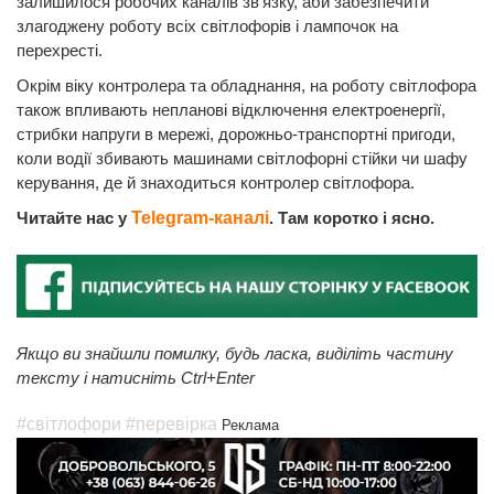
залишилося робочих каналів зв’язку, аби забезпечити
злагоджену роботу всіх світлофорів і лампочок на
перехресті.
Окрім віку контролера та обладнання, на роботу світлофора
також впливають непланові відключення електроенергії,
стрибки напруги в мережі, дорожньо-транспортні пригоди,
коли водії збивають машинами світлофорні стійки чи шафу
керування, де й знаходиться контролер світлофора.
Читайте нас у
Telegram-каналі
. Там коротко і ясно.
Якщо ви знайшли помилку, будь ласка, виділіть частину
тексту і натисніть Ctrl+Enter
#світлофори
#перевірка
Реклама