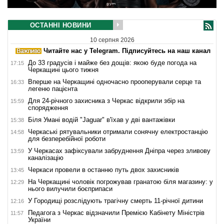
ОСТАННІ НОВИНИ
10 серпня 2026
Читайте нас у Telegram. Підписуйтесь на наш канал
До 33 градусів і майже без дощів: якою буде погода на
17:15
Черкащині цього тижня
Вперше на Черкащині одночасно прооперували серце та
16:33
легеню пацієнта
Для 24-річного захисника з Черкас відкрили збір на
15:59
спорядження
Біля Умані водій "Jaguar" в'їхав у дві вантажівки
15:38
Черкаські рятувальники отримали сонячну електростанцію
14:58
для безперебійної роботи
У Черкасах зафіксували забруднення Дніпра через зливову
13:59
каналізацію
Черкаси провели в останню путь двох захисників
13:45
На Черкащині чоловік погрожував гранатою біля магазину: у
12:29
нього вилучили боєприпаси
У Городищі розслідують трагічну смерть 11-річної дитини
12:16
Педагога з Черкас відзначили Премією Кабінету Міністрів
11:57
України