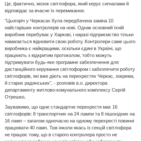
Це, фактично, мозок світлофора, який керує сигналами й
відповідає за вчасне їх перемикання.
"Цьогоріч у Черкасах була передбачена заміна 10
найстаріших контролерів на нові. Однак основний їхній
виробник перебуває у Харкові, і наразі підприємство тільки
намагається відновити свою роботу. Контролери саме цього
виробника є найкращими, оскільки єдині в Україні, що
працюють з відкритим протоколом, тобто можуть
підтримувати будь-яке програмне забезпечення для
дистанційного керування світлофором і забезпечити роботу
світлофорів, які вже діють на перехрестях Черкас, зокрема,
й старих радянських", - розповів в.о. директора
департаменту житлово-комунального комплексу Сергій
Отрешко
.
Зауважимо, що одне стандартне перехрестя має 16
світлофорів: 8 транспортних на 24 лампи та 8 пішохідних на
16 ламп – загалом одночасно на одному перехресті повинні
працювати 40 ламп. Тож інколи якась із секцій світлофора
не працює тому, що в старого контролера просто не